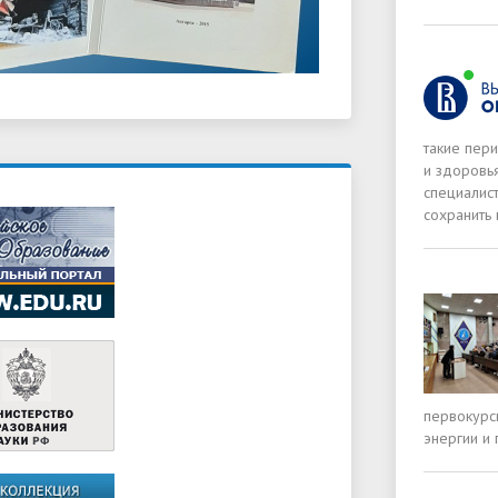
такие пер
и здоровья
специалис
сохранить
первокурсн
энергии и