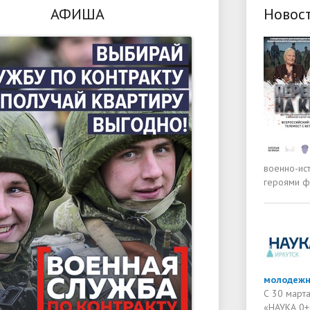
АФИША
Новос
военно-ис
героями ф
молодежн
С 30 март
«НАУКА 0+