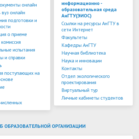
слуги
Педагогический состав
Скидки для поступающих на
информационно -
окументы онлайн
образовательная среда
Информация Министерства науки и
платной основе
 вуз онлайн
слуги
Финансово-хозяйственная
АнГТУ(ЭИОС)
высшего образования РФ
ния подготовки и
деятельность
Для поступающих из ДНР, ЛНР,
Ссылки на ресурсы АнГТУ в
ности
сети Интернет
янской
Международное сотрудничество
Запорожской области и
ия о приеме
ество
Организация питания в
Факультеты
Херсонской области
 комиссия
образовательной организации
Информационная поддержка
Кафедры АнГТУ
льные испытания
Научная библиотека
ое
сотрудников и обучающихся по
Дополнительный прием
ы и справки
Наука и инновации
вопросам коронавирусной
ь
Контакты
инфекции и организации
ля поступающих на
Отдел экологического
основе
дистанционного обучения
проектирования
ие
Виртуальный тур
Личные кабинеты студентов
ачисленных
ОБ ОБРАЗОВАТЕЛЬНОЙ ОРГАНИЗАЦИИ