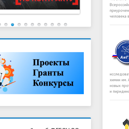
Всероссий
приурочен
человека в
исследоват
химии им. 
новых про
и пиридин