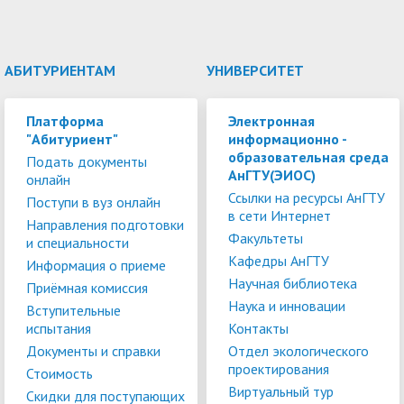
АБИТУРИЕНТАМ
УНИВЕРСИТЕТ
Платформа
Электронная
"Абитуриент"
информационно -
образовательная среда
Подать документы
АнГТУ(ЭИОС)
онлайн
Ссылки на ресурсы АнГТУ
Поступи в вуз онлайн
в сети Интернет
Направления подготовки
Факультеты
и специальности
Кафедры АнГТУ
Информация о приеме
Научная библиотека
Приёмная комиссия
Наука и инновации
Вступительные
испытания
Контакты
Документы и справки
Отдел экологического
проектирования
Стоимость
Виртуальный тур
Скидки для поступающих