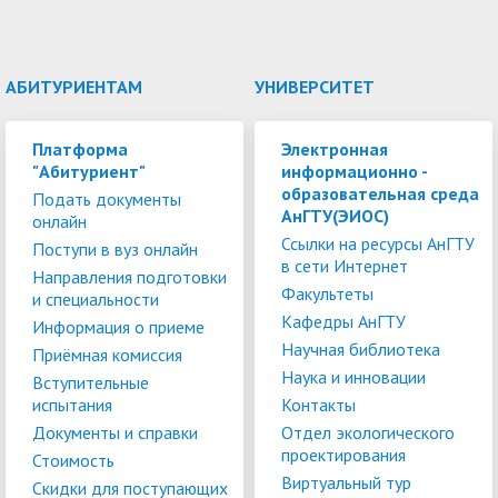
АБИТУРИЕНТАМ
УНИВЕРСИТЕТ
Платформа
Электронная
"Абитуриент"
информационно -
образовательная среда
Подать документы
АнГТУ(ЭИОС)
онлайн
Ссылки на ресурсы АнГТУ
Поступи в вуз онлайн
в сети Интернет
Направления подготовки
Факультеты
и специальности
Кафедры АнГТУ
Информация о приеме
Научная библиотека
Приёмная комиссия
Наука и инновации
Вступительные
испытания
Контакты
Документы и справки
Отдел экологического
проектирования
Стоимость
Виртуальный тур
Скидки для поступающих