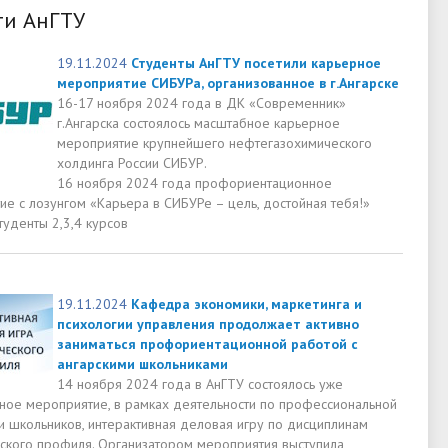
ти АнГТУ
19.11.2024
Студенты АнГТУ посетили карьерное
мероприятие СИБУРа, организованное в г.Ангарске
16-17 ноября 2024 года в ДК «Современник»
г.Ангарска состоялось масштабное карьерное
мероприятие крупнейшего нефтегазохимического
холдинга России СИБУР.
16 ноября 2024 года профориентационное
ие с лозунгом «Карьера в СИБУРе – цель, достойная тебя!»
туденты 2,3,4 курсов
19.11.2024
Кафедра экономики, маркетинга и
психологии управления продолжает активно
заниматься профориентационной работой с
ангарскими школьниками
14 ноября 2024 года в АнГТУ состоялось уже
ное мероприятие, в рамках деятельности по профессиональной
и школьников, интерактивная деловая игру по дисциплинам
ского профиля. Организатором мероприятия выступила