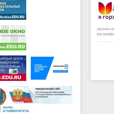
укрепил св
как платф