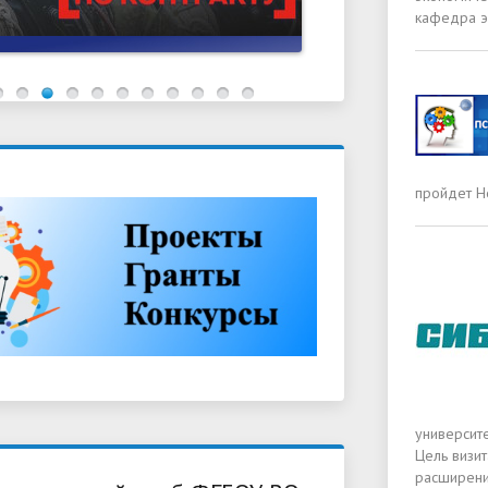
кафедра э
пройдет Н
университе
Цель визи
расширени