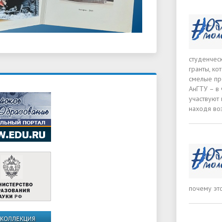
студенчес
гранты, к
смелые пр
АнГТУ – в 
участвуют 
находя во
почему это