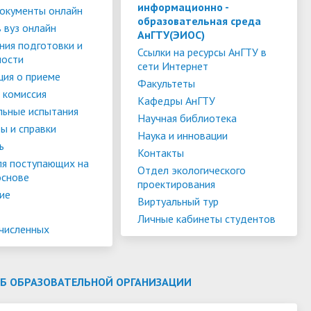
слуги
Педагогический состав
Скидки для поступающих на
информационно -
окументы онлайн
образовательная среда
Информация Министерства науки и
платной основе
 вуз онлайн
слуги
Финансово-хозяйственная
АнГТУ(ЭИОС)
высшего образования РФ
ния подготовки и
деятельность
Для поступающих из ДНР, ЛНР,
Ссылки на ресурсы АнГТУ в
ности
сети Интернет
янской
Международное сотрудничество
Запорожской области и
ия о приеме
ество
Организация питания в
Факультеты
Херсонской области
 комиссия
образовательной организации
Информационная поддержка
Кафедры АнГТУ
льные испытания
Научная библиотека
ое
сотрудников и обучающихся по
Дополнительный прием
ы и справки
Наука и инновации
вопросам коронавирусной
ь
Контакты
инфекции и организации
ля поступающих на
Отдел экологического
основе
дистанционного обучения
проектирования
ие
Виртуальный тур
Личные кабинеты студентов
ачисленных
ОБ ОБРАЗОВАТЕЛЬНОЙ ОРГАНИЗАЦИИ