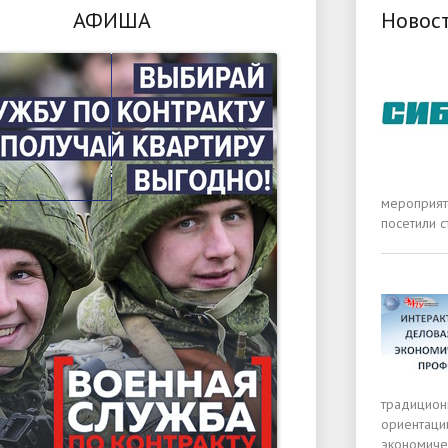
АФИША
Новос
мероприят
посетили с
традицион
ориентаци
экономиче