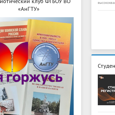
иотический клуб ФГБОУ ВО
высококва
«АнГТУ»
Студен