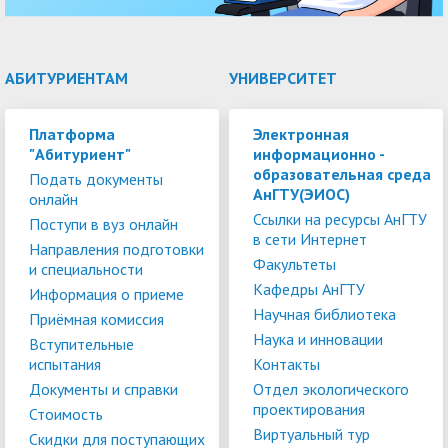
АБИТУРИЕНТАМ
УНИВЕРСИТЕТ
Платформа
Электронная
"Абитуриент"
информационно -
образовательная среда
Подать документы
АнГТУ(ЭИОС)
онлайн
Ссылки на ресурсы АнГТУ
Поступи в вуз онлайн
в сети Интернет
Направления подготовки
Факультеты
и специальности
Кафедры АнГТУ
Информация о приеме
Научная библиотека
Приёмная комиссия
Наука и инновации
Вступительные
испытания
Контакты
Документы и справки
Отдел экологического
проектирования
Стоимость
Виртуальный тур
Скидки для поступающих