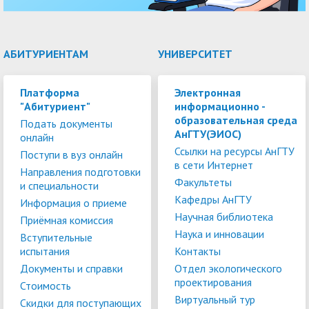
АБИТУРИЕНТАМ
УНИВЕРСИТЕТ
Платформа
Электронная
"Абитуриент"
информационно -
образовательная среда
Подать документы
АнГТУ(ЭИОС)
онлайн
Ссылки на ресурсы АнГТУ
Поступи в вуз онлайн
в сети Интернет
Направления подготовки
Факультеты
и специальности
Кафедры АнГТУ
Информация о приеме
Научная библиотека
Приёмная комиссия
Наука и инновации
Вступительные
испытания
Контакты
Документы и справки
Отдел экологического
проектирования
Стоимость
Виртуальный тур
Скидки для поступающих