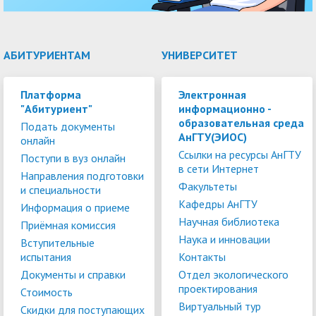
АБИТУРИЕНТАМ
УНИВЕРСИТЕТ
Платформа
Электронная
"Абитуриент"
информационно -
образовательная среда
Подать документы
АнГТУ(ЭИОС)
онлайн
Ссылки на ресурсы АнГТУ
Поступи в вуз онлайн
в сети Интернет
Направления подготовки
Факультеты
и специальности
Кафедры АнГТУ
Информация о приеме
Научная библиотека
Приёмная комиссия
Наука и инновации
Вступительные
испытания
Контакты
Документы и справки
Отдел экологического
проектирования
Стоимость
Виртуальный тур
Скидки для поступающих