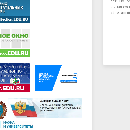
лет. По р
Финал сос
«Звездный