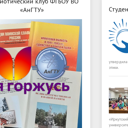
иотический клуб ФГБОУ ВО
Студен
«АнГТУ»
утвердила
этики.
«Иркутски
университе