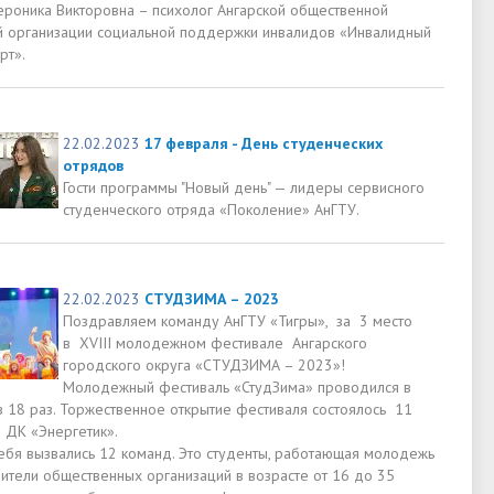
ероника Викторовна – психолог Ангарской общественной
й организации социальной поддержки инвалидов «Инвалидный
рт».
22.02.2023
17 февраля - День студенческих
отрядов
Гости программы "Новый день" — лидеры сервисного
студенческого отряда «Поколение» АнГТУ.
22.02.2023
СТУДЗИМА – 2023
Поздравляем команду АнГТУ «Тигры», за 3 место
в XVIII молодежном фестивале Ангарского
городского округа «СТУДЗИМА – 2023»!
Молодежный фестиваль «СтудЗима» проводился в
в 18 раз. Торжественное открытие фестиваля состоялось 11
 ДК «Энергетик».
себя вызвались 12 команд. Это студенты, работающая молодежь
вители общественных организаций в возрасте от 16 до 35