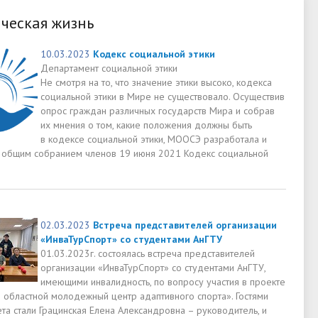
ческая жизнь
10.03.2023
Кодекс социальной этики
Департамент социальной этики
Не смотря на то, что значение этики высоко, кодекса
социальной этики в Мире не существовало. Осуществив
опрос граждан различных государств Мира и собрав
их мнения о том, какие положения должны быть
в кодексе социальной этики, МООСЭ разработала и
 общим собранием членов 19 июня 2021 Кодекс социальной
02.03.2023
Встреча представителей организации
«ИнваТурСпорт» со студентами АнГТУ
01.03.2023г. состоялась встреча представителей
организации «ИнваТурСпорт» со студентами АнГТУ,
имеющими инвалидность, по вопросу участия в проекте
й областной молодежный центр адаптивного спорта». Гостями
та стали Грацинская Елена Александровна – руководитель, и