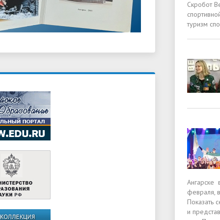
Скробот В
спортивно
туризм спо
Ангарске 
февраля, в
Показать 
и предста