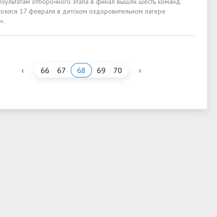
езультатам отборочного этапа в финал вышли шесть команд.
тоялся 17 февраля в детском оздоровительном лагере
».
‹
›
66
67
68
69
70