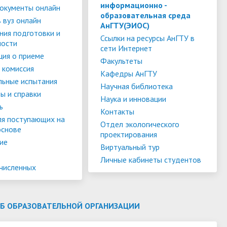
слуги
Педагогический состав
Скидки для поступающих на
информационно -
окументы онлайн
образовательная среда
Информация Министерства науки и
платной основе
 вуз онлайн
слуги
Финансово-хозяйственная
АнГТУ(ЭИОС)
высшего образования РФ
ния подготовки и
деятельность
Для поступающих из ДНР, ЛНР,
Ссылки на ресурсы АнГТУ в
ности
сети Интернет
янской
Международное сотрудничество
Запорожской области и
ия о приеме
ество
Организация питания в
Факультеты
Херсонской области
 комиссия
образовательной организации
Информационная поддержка
Кафедры АнГТУ
льные испытания
Научная библиотека
ое
сотрудников и обучающихся по
Дополнительный прием
ы и справки
Наука и инновации
вопросам коронавирусной
ь
Контакты
инфекции и организации
ля поступающих на
Отдел экологического
основе
дистанционного обучения
проектирования
ие
Виртуальный тур
Личные кабинеты студентов
ачисленных
ОБ ОБРАЗОВАТЕЛЬНОЙ ОРГАНИЗАЦИИ