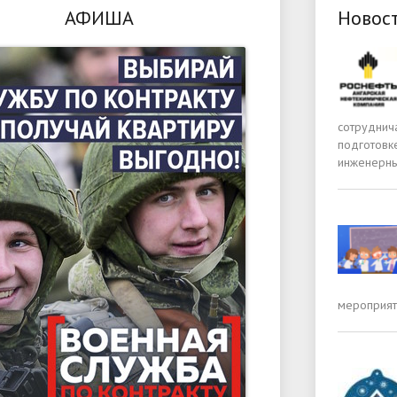
АФИША
Новос
сотруднич
подготовк
инженерны
мероприяти