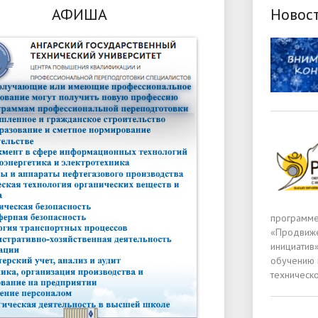
АФИША
Новос
программе
«Продвиже
инициатив
обучению 
техническ