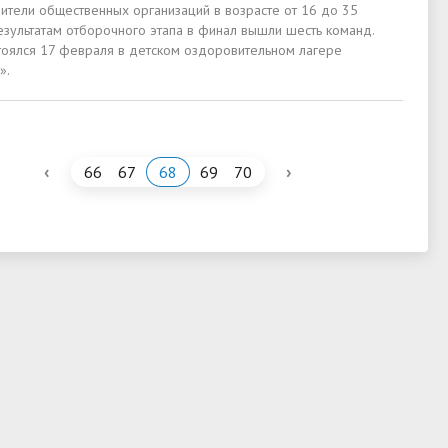
вители общественных организаций в возрасте от 16 до 35
езультатам отборочного этапа в финал вышли шесть команд.
тоялся 17 февраля в детском оздоровительном лагере
».
‹
›
66
67
68
69
70