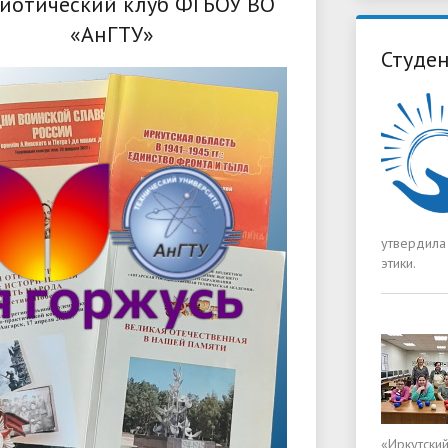
иотический клуб ФГБОУ ВО
«АнГТУ»
Студен
утвердила
этики.
«Иркутски