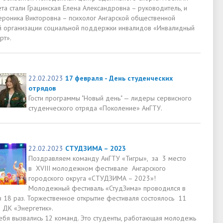
та стали Грацинская Елена Александровна – руководитель, и
ероника Викторовна – психолог Ангарской общественной
й организации социальной поддержки инвалидов «Инвалидный
рт».
22.02.2023
17 февраля - День студенческих
отрядов
Гости программы "Новый день" — лидеры сервисного
студенческого отряда «Поколение» АнГТУ.
22.02.2023
СТУДЗИМА – 2023
Поздравляем команду АнГТУ «Тигры», за 3 место
в XVIII молодежном фестивале Ангарского
городского округа «СТУДЗИМА – 2023»!
Молодежный фестиваль «СтудЗима» проводился в
в 18 раз. Торжественное открытие фестиваля состоялось 11
 ДК «Энергетик».
себя вызвались 12 команд. Это студенты, работающая молодежь