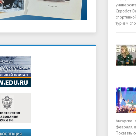
университе
Скробот В
спортивно
туризм спо
Ангарске 
февраля, в
Показать 