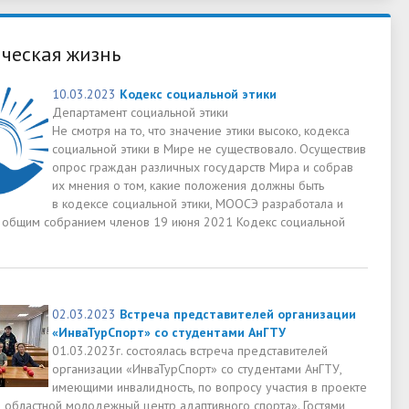
ческая жизнь
10.03.2023
Кодекс социальной этики
Департамент социальной этики
Не смотря на то, что значение этики высоко, кодекса
социальной этики в Мире не существовало. Осуществив
опрос граждан различных государств Мира и собрав
их мнения о том, какие положения должны быть
в кодексе социальной этики, МООСЭ разработала и
 общим собранием членов 19 июня 2021 Кодекс социальной
02.03.2023
Встреча представителей организации
«ИнваТурСпорт» со студентами АнГТУ
01.03.2023г. состоялась встреча представителей
организации «ИнваТурСпорт» со студентами АнГТУ,
имеющими инвалидность, по вопросу участия в проекте
й областной молодежный центр адаптивного спорта». Гостями