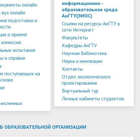
слуги
Педагогический состав
Скидки для поступающих на
информационно -
окументы онлайн
образовательная среда
Информация Министерства науки и
платной основе
 вуз онлайн
слуги
Финансово-хозяйственная
АнГТУ(ЭИОС)
высшего образования РФ
ния подготовки и
деятельность
Для поступающих из ДНР, ЛНР,
Ссылки на ресурсы АнГТУ в
ности
сети Интернет
янской
Международное сотрудничество
Запорожской области и
ия о приеме
ество
Организация питания в
Факультеты
Херсонской области
 комиссия
образовательной организации
Информационная поддержка
Кафедры АнГТУ
льные испытания
Научная библиотека
ое
сотрудников и обучающихся по
Дополнительный прием
ы и справки
Наука и инновации
вопросам коронавирусной
ь
Контакты
инфекции и организации
ля поступающих на
Отдел экологического
основе
дистанционного обучения
проектирования
ие
Виртуальный тур
Личные кабинеты студентов
ачисленных
ОБ ОБРАЗОВАТЕЛЬНОЙ ОРГАНИЗАЦИИ