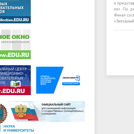
и предста
лет. По р
Финал сос
«Звездный