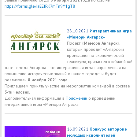
https://forms.gle/iaEEfRK7mTn9Y1gT8
28.10.2021
Интерактивная игра
«Мемори Ангарск»
Проект «
Мемори Ангарск
»,
который проводит «Ангарский
промышленно экономический
техникум», причастен к юбилейной
дате города Ангарска - это интерактивная игра направленная на
повышение исторических знаний о нашем городе, и будет
реализован
8 ноября 2021 года
.
Приглашаем принять участие на мероприятии командой в составе
5-ти человек.
Дополнительная информация в
Положении
о проведении
интерактивной игры «Мемори Анграск».
16.09.2021
Конкурс авторов и
молодых исполнителей