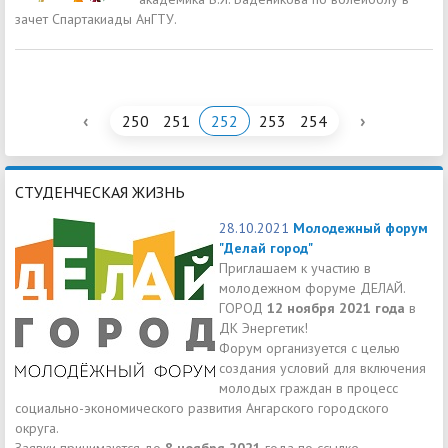
зачет Спартакиады АнГТУ.
‹
›
250
251
252
253
254
СТУДЕНЧЕСКАЯ ЖИЗНЬ
28.10.2021
Молодежный форум
"Делай город"
Приглашаем к участию в
молодежном форуме ДЕЛАЙ.
ГОРОД
12 ноября 2021 года
в
ДК Энергетик!
Форум организуется с целью
создания условий для включения
молодых граждан в процесс
социально-экономического развития Ангарского городского
округа.
Заявки принимаются до
8 ноября 2021
года по ссылке