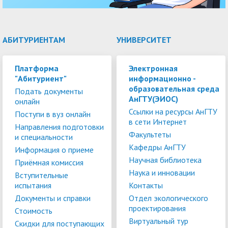
АБИТУРИЕНТАМ
УНИВЕРСИТЕТ
Платформа
Электронная
"Абитуриент"
информационно -
образовательная среда
Подать документы
АнГТУ(ЭИОС)
онлайн
Ссылки на ресурсы АнГТУ
Поступи в вуз онлайн
в сети Интернет
Направления подготовки
Факультеты
и специальности
Кафедры АнГТУ
Информация о приеме
Научная библиотека
Приёмная комиссия
Наука и инновации
Вступительные
испытания
Контакты
Документы и справки
Отдел экологического
проектирования
Стоимость
Виртуальный тур
Скидки для поступающих