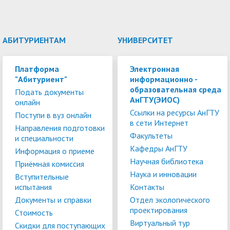
АБИТУРИЕНТАМ
УНИВЕРСИТЕТ
Платформа
Электронная
"Абитуриент"
информационно -
образовательная среда
Подать документы
АнГТУ(ЭИОС)
онлайн
Ссылки на ресурсы АнГТУ
Поступи в вуз онлайн
в сети Интернет
Направления подготовки
Факультеты
и специальности
Кафедры АнГТУ
Информация о приеме
Научная библиотека
Приёмная комиссия
Наука и инновации
Вступительные
испытания
Контакты
Документы и справки
Отдел экологического
проектирования
Стоимость
Виртуальный тур
Скидки для поступающих