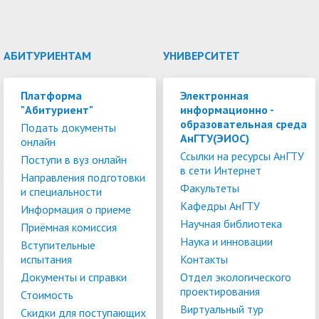
АБИТУРИЕНТАМ
УНИВЕРСИТЕТ
Платформа
Электронная
"Абитуриент"
информационно -
образовательная среда
Подать документы
АнГТУ(ЭИОС)
онлайн
Ссылки на ресурсы АнГТУ
Поступи в вуз онлайн
в сети Интернет
Направления подготовки
Факультеты
и специальности
Кафедры АнГТУ
Информация о приеме
Научная библиотека
Приёмная комиссия
Наука и инновации
Вступительные
испытания
Контакты
Документы и справки
Отдел экологического
проектирования
Стоимость
Виртуальный тур
Скидки для поступающих