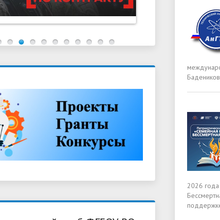
междунаро
Бадеников
2026 года
Бессмертн
поддержке