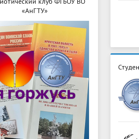
иотический клуб ФГБОУ ВО
«АнГТУ»
Студен