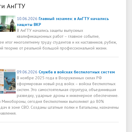
ти АнГТУ
10.06.2026
Главный экзамен: в АнГТУ начались
защиты ВКР
В АнГТУ начались защиты выпускных
квалификационных работ – главное событие,
е итог многолетнему труду студентов и их наставников, рубеж,
й теорию от реальной большой профессиональной жизни.
09.06.2026
Служба в войсках беспилотных систем
В ноябре 2025 года в Вооруженных силах РФ
сформирован новый род войск – войска беспилотных
систем. Это самостоятельная структура, объединившая
разведку, ударные дроны и инженерное обеспечение.
 Минобороны, сегодня беспилотники выполняют до 80%
адач в зоне СВО. Созданы штатные полки и батальоны, назначены
равления.