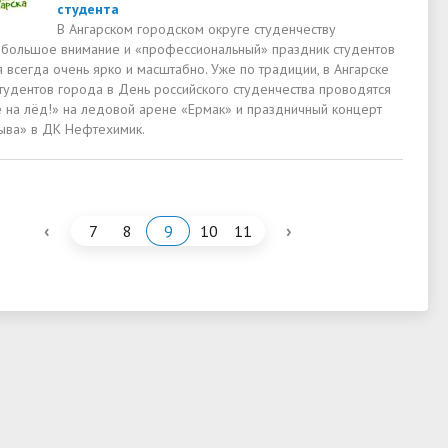
студента
В Ангарском городском округе студенчеству
 большое внимание и «профессиональный» праздник студентов
 всегда очень ярко и масштабно. Уже по традиции, в Ангарске
студентов города в День российского студенчества проводятся
е на лёд!» на ледовой арене «Ермак» и праздничный концерт
ыва» в ДК Нефтехимик.
‹
›
7
8
9
10
11