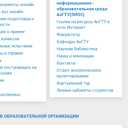
слуги
Педагогический состав
Скидки для поступающих на
информационно -
окументы онлайн
образовательная среда
Информация Министерства науки и
платной основе
 вуз онлайн
слуги
Финансово-хозяйственная
АнГТУ(ЭИОС)
высшего образования РФ
ния подготовки и
деятельность
Для поступающих из ДНР, ЛНР,
Ссылки на ресурсы АнГТУ в
ности
сети Интернет
янской
Международное сотрудничество
Запорожской области и
ия о приеме
ество
Организация питания в
Факультеты
Херсонской области
 комиссия
образовательной организации
Информационная поддержка
Кафедры АнГТУ
льные испытания
Научная библиотека
ое
сотрудников и обучающихся по
Дополнительный прием
ы и справки
Наука и инновации
вопросам коронавирусной
ь
Контакты
инфекции и организации
ля поступающих на
Отдел экологического
основе
дистанционного обучения
проектирования
ие
Виртуальный тур
Личные кабинеты студентов
ачисленных
ОБ ОБРАЗОВАТЕЛЬНОЙ ОРГАНИЗАЦИИ