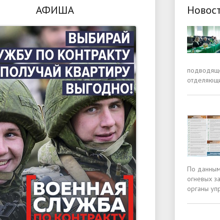
АФИША
Новос
подводяще
отделяющи
По данным
огневых з
органы уп