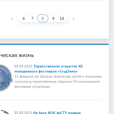
‹
›
6
7
8
9
10
ческая жизнь
03.03.2025
Торжественное открытие XX
молодежного фестиваля «СтудЗима»
13 февраля, во Дворце творчества детей и молодежи
состоялось торжественное открытие XX молодежного
фестиваля «СтудЗима».
03.03.2025
На базе ФОК АнГТУ прошли