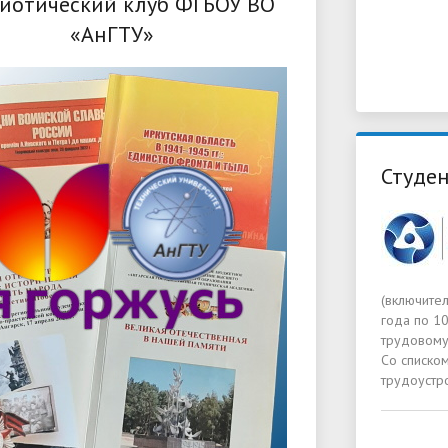
иотический клуб ФГБОУ ВО
«АнГТУ»
Студен
(включите
года по 1
трудовому
Со списко
трудоустр