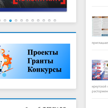
приглашает
иркутской 
расторжени