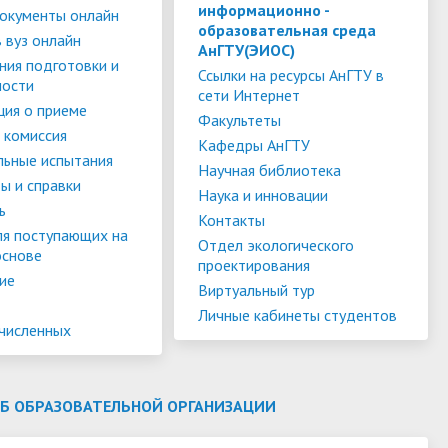
слуги
Педагогический состав
Скидки для поступающих на
информационно -
окументы онлайн
образовательная среда
Информация Министерства науки и
платной основе
 вуз онлайн
слуги
Финансово-хозяйственная
АнГТУ(ЭИОС)
высшего образования РФ
ния подготовки и
деятельность
Для поступающих из ДНР, ЛНР,
Ссылки на ресурсы АнГТУ в
ности
сети Интернет
янской
Международное сотрудничество
Запорожской области и
ия о приеме
ество
Организация питания в
Факультеты
Херсонской области
 комиссия
образовательной организации
Информационная поддержка
Кафедры АнГТУ
льные испытания
Научная библиотека
ое
сотрудников и обучающихся по
Дополнительный прием
ы и справки
Наука и инновации
вопросам коронавирусной
ь
Контакты
инфекции и организации
ля поступающих на
Отдел экологического
основе
дистанционного обучения
проектирования
ие
Виртуальный тур
Личные кабинеты студентов
ачисленных
ОБ ОБРАЗОВАТЕЛЬНОЙ ОРГАНИЗАЦИИ