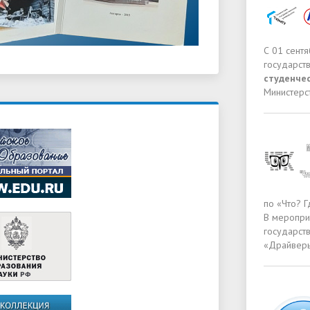
С 01 сент
государст
студенче
Министерс
по «Что? Г
В меропри
государст
«Драйверы»