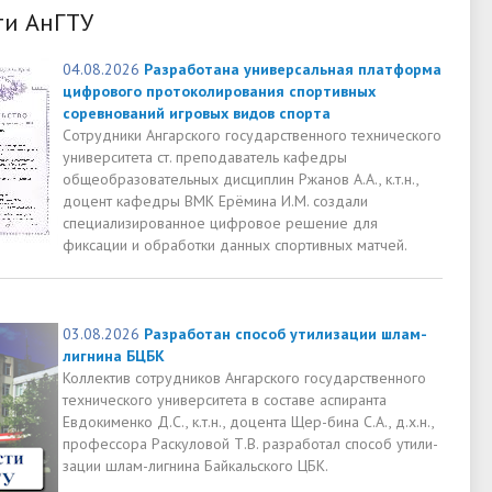
ти АнГТУ
04.08.2026
Разработана универсальная платформа
цифрового протоколирования спортивных
соревнований игровых видов спорта
Сотрудники Ангарского государственного технического
университета ст. преподаватель кафедры
общеобразовательных дисциплин Ржанов А.А., к.т.н.,
доцент кафедры ВМК Ерёмина И.М. создали
специализированное цифровое решение для
фиксации и обработки данных спортивных матчей.
03.08.2026
Разработан способ утилизации шлам-
лигнина БЦБК
Коллектив сотрудников Ангарского государственного
технического университета в составе аспиранта
Евдокименко Д.С., к.т.н., доцента Щер-бина С.А., д.х.н.,
профессора Раскуловой Т.В. разработал способ утили-
зации шлам-лигнина Байкальского ЦБК.