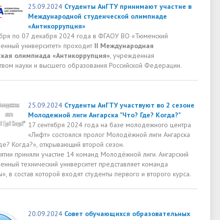
25.09.2024
Студенты АнГТУ принимают участие в
Международной студенческой олимпиаде
«Антикоррупция»
ября по 07 декабря 2024 года в ФГАОУ ВО «Тюменский
венный университет» проходит
II Международная
ская олимпиада «Антикоррупция»
, учрежденная
твом науки и высшего образования Российской Федерации.
25.09.2024
Студенты АнГТУ участвуют во 2 сезоне
Молодежной лиги Ангарска "Что? Где? Когда?"
17 сентября 2024 года на базе молодежного центра
«Лифт» состоялся пролог Молодёжной лиги Ангарска
де? Когда?», открывающий второй сезон.
ятии приняли участие 14 команд Молодёжной лиги. Ангарский
венный технический университет представляет команда
, в состав которой входят студенты первого и второго курса.
20.09.2024
Совет обучающихся образовательных