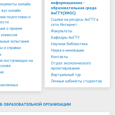
слуги
Педагогический состав
Скидки для поступающих на
информационно -
окументы онлайн
образовательная среда
Информация Министерства науки и
платной основе
 вуз онлайн
слуги
Финансово-хозяйственная
АнГТУ(ЭИОС)
высшего образования РФ
ния подготовки и
деятельность
Для поступающих из ДНР, ЛНР,
Ссылки на ресурсы АнГТУ в
ности
сети Интернет
янской
Международное сотрудничество
Запорожской области и
ия о приеме
ество
Организация питания в
Факультеты
Херсонской области
 комиссия
образовательной организации
Информационная поддержка
Кафедры АнГТУ
льные испытания
Научная библиотека
ое
сотрудников и обучающихся по
Дополнительный прием
ы и справки
Наука и инновации
вопросам коронавирусной
ь
Контакты
инфекции и организации
ля поступающих на
Отдел экологического
основе
дистанционного обучения
проектирования
ие
Виртуальный тур
Личные кабинеты студентов
ачисленных
ОБ ОБРАЗОВАТЕЛЬНОЙ ОРГАНИЗАЦИИ