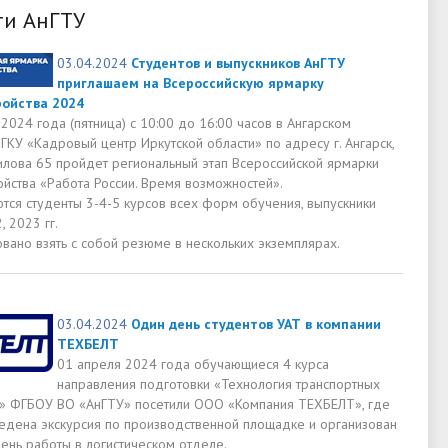
ти АнГТУ
03.04.2024
Студентов и выпускников АнГТУ
приглашаем на Всероссийскую ярмарку
ройства 2024
2024 года (пятница) с 10:00 до 16:00 часов в Ангарском
КУ «Кадровый центр Иркутской области» по адресу г. Ангарск,
илова 65 пройдет региональный этап Всероссийской ярмарки
ойства «Работа России. Время возможностей».
тся студенты 3-4-5 курсов всех форм обучения, выпускники
, 2023 гг.
вано взять с собой резюме в нескольких экземплярах.
03.04.2024
Один день студентов УАТ в компании
ТЕХБЕЛТ
01 апреля 2024 года обучающиеся 4 курса
направления подготовки «Технология транспортных
» ФГБОУ ВО «АнГТУ» посетили ООО «Компания ТЕХБЕЛТ», где
едена экскурсия по производственной площадке и организован
ень работы в логистическом отделе.