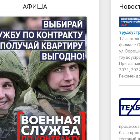
АФИША
Новос
трудоуст
12 апреля 
филиале ОГ
ул. Ворош
трудоустр
Приглашаю
2021, 2022
Рекомендо
процессов
была пров
тестовый д