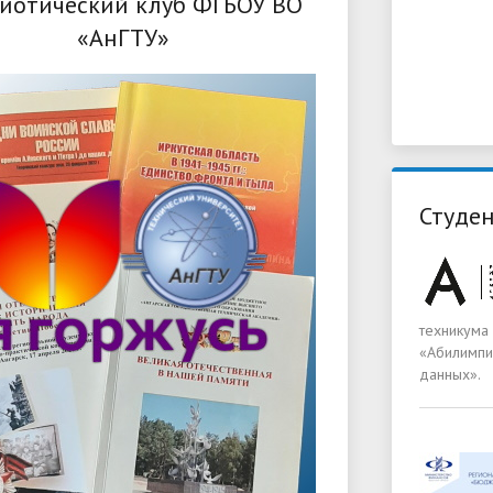
иотический клуб ФГБОУ ВО
«АнГТУ»
Студен
техникума
«Абилимпи
данных».