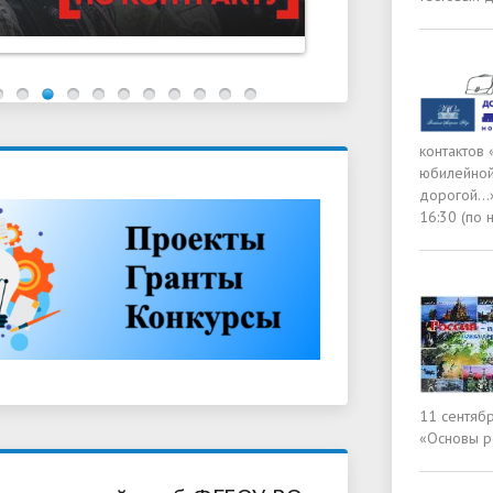
контактов 
юбилейной
дорогой…»,
16:30 (по
11 сентяб
«Основы р