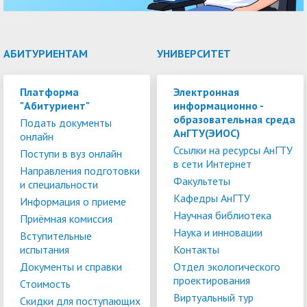
АБИТУРИЕНТАМ
УНИВЕРСИТЕТ
Платформа
Электронная
"Абитуриент"
информационно -
образовательная среда
Подать документы
АнГТУ(ЭИОС)
онлайн
Ссылки на ресурсы АнГТУ
Поступи в вуз онлайн
в сети Интернет
Направления подготовки
Факультеты
и специальности
Кафедры АнГТУ
Информация о приеме
Научная библиотека
Приёмная комиссия
Наука и инновации
Вступительные
испытания
Контакты
Документы и справки
Отдел экологического
проектирования
Стоимость
Виртуальный тур
Скидки для поступающих