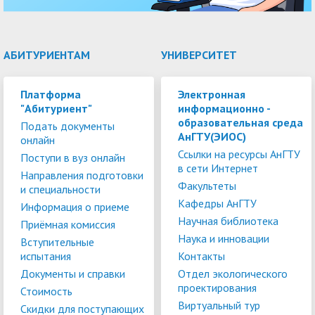
АБИТУРИЕНТАМ
УНИВЕРСИТЕТ
Платформа
Электронная
"Абитуриент"
информационно -
образовательная среда
Подать документы
АнГТУ(ЭИОС)
онлайн
Ссылки на ресурсы АнГТУ
Поступи в вуз онлайн
в сети Интернет
Направления подготовки
Факультеты
и специальности
Кафедры АнГТУ
Информация о приеме
Научная библиотека
Приёмная комиссия
Наука и инновации
Вступительные
испытания
Контакты
Документы и справки
Отдел экологического
проектирования
Стоимость
Виртуальный тур
Скидки для поступающих