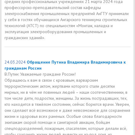
средних профессиональных учреждениях 21 марта 2024 года
профессорско-преподавательский состав кафедры
электроснабжения промышленных предприятий АнГТУ принимали
у себя в гостях обучающихся Ангарского техникума строительных
технологий (АТСТ) по специальностям «Монтаж, наладка и
эксплуатация электрооборудования промышленных и
гражданских зданий».
24.03.2024
Обращение Путина Владимира Владимировича к
гражданам России
В.Путин: Уважаемые граждане России!
Обращаюсь к вам в связи с кровавым, варварским
террористическим актом, жертвами которого стали десятки
мирных, ни в чём не повинных людей – наши соотечественники, в
том числе дети, подростки, женщины. За жизнь пострадавших, тех,
кто находится в тяжёлом состоянии, сейчас борются врачи. Уверен,
они сделают всё возможное и даже невозможное для сохранения
жизни и здоровья всех раненых. Особые слова благодарности
экипажам скорой помощи и санитарной авиации, бойцам
спецподразделений, пожарным, спасателям, которые делали всё,
чтобы сохранить жизни людей, вывести их из-под огня, из