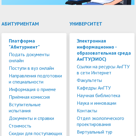
АБИТУРИЕНТАМ
УНИВЕРСИТЕТ
Платформа
Электронная
"Абитуриент"
информационно -
образовательная среда
Подать документы
АнГТУ(ЭИОС)
онлайн
Ссылки на ресурсы АнГТУ
Поступи в вуз онлайн
в сети Интернет
Направления подготовки
Факультеты
и специальности
Кафедры АнГТУ
Информация о приеме
Научная библиотека
Приёмная комиссия
Наука и инновации
Вступительные
испытания
Контакты
Документы и справки
Отдел экологического
проектирования
Стоимость
Виртуальный тур
Скидки для поступающих