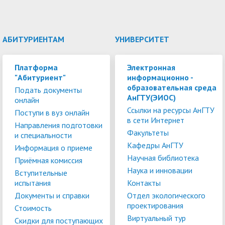
АБИТУРИЕНТАМ
УНИВЕРСИТЕТ
Платформа
Электронная
"Абитуриент"
информационно -
образовательная среда
Подать документы
АнГТУ(ЭИОС)
онлайн
Ссылки на ресурсы АнГТУ
Поступи в вуз онлайн
в сети Интернет
Направления подготовки
Факультеты
и специальности
Кафедры АнГТУ
Информация о приеме
Научная библиотека
Приёмная комиссия
Наука и инновации
Вступительные
испытания
Контакты
Документы и справки
Отдел экологического
проектирования
Стоимость
Виртуальный тур
Скидки для поступающих