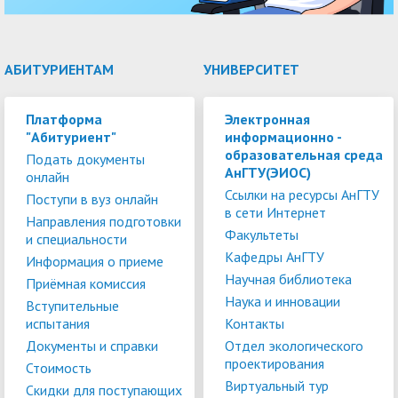
АБИТУРИЕНТАМ
УНИВЕРСИТЕТ
Платформа
Электронная
"Абитуриент"
информационно -
образовательная среда
Подать документы
АнГТУ(ЭИОС)
онлайн
Ссылки на ресурсы АнГТУ
Поступи в вуз онлайн
в сети Интернет
Направления подготовки
Факультеты
и специальности
Кафедры АнГТУ
Информация о приеме
Научная библиотека
Приёмная комиссия
Наука и инновации
Вступительные
испытания
Контакты
Документы и справки
Отдел экологического
проектирования
Стоимость
Виртуальный тур
Скидки для поступающих