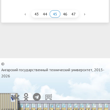
‹
›
43
44
45
46
47
©
Ангарский государственный технический университет, 2015-
2026
665835, Иркутская область, г. Ангарск, кв-л 85 А, д 5 (ул.