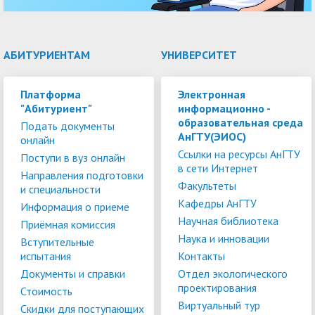
АБИТУРИЕНТАМ
УНИВЕРСИТЕТ
Платформа
Электронная
"Абитуриент"
информационно -
образовательная среда
Подать документы
АнГТУ(ЭИОС)
онлайн
Ссылки на ресурсы АнГТУ
Поступи в вуз онлайн
в сети Интернет
Направления подготовки
Факультеты
и специальности
Кафедры АнГТУ
Информация о приеме
Научная библиотека
Приёмная комиссия
Наука и инновации
Вступительные
испытания
Контакты
Документы и справки
Отдел экологического
проектирования
Стоимость
Виртуальный тур
Скидки для поступающих