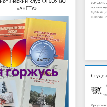
иотический клуб ФГБОУ ВО
выложить 
«АнГТУ»
организац
публикация
никогда не
Студен
Иркутской 