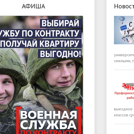
АФИША
Новос
университ
смелыми, 
выездное 
классов с