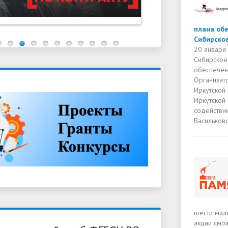
плана обе
Сибирско
20 января
Сибирское
обеспечен
Организат
Иркутской
Иркутской
содействи
Васильково
шести милл
акции смо