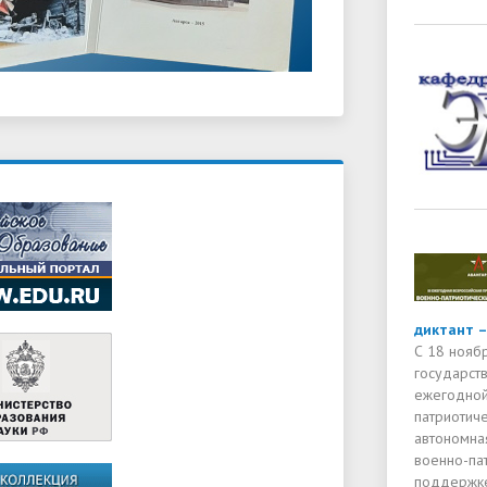
диктант –
С 18 нояб
государств
ежегодной
патриотиче
автономна
военно-па
поддержке