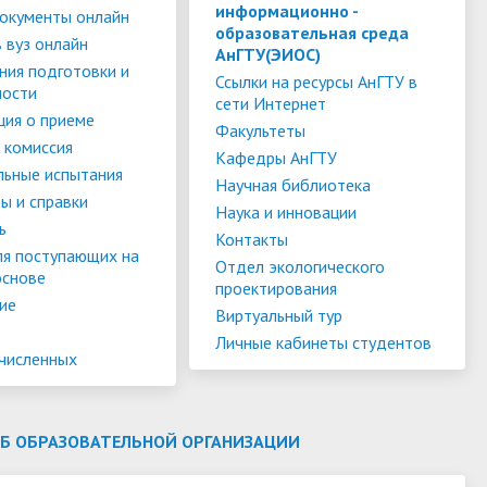
слуги
Педагогический состав
Скидки для поступающих на
информационно -
окументы онлайн
образовательная среда
Информация Министерства науки и
платной основе
 вуз онлайн
слуги
Финансово-хозяйственная
АнГТУ(ЭИОС)
высшего образования РФ
ния подготовки и
деятельность
Для поступающих из ДНР, ЛНР,
Ссылки на ресурсы АнГТУ в
ности
сети Интернет
янской
Международное сотрудничество
Запорожской области и
ия о приеме
ество
Организация питания в
Факультеты
Херсонской области
 комиссия
образовательной организации
Информационная поддержка
Кафедры АнГТУ
льные испытания
Научная библиотека
ое
сотрудников и обучающихся по
Дополнительный прием
ы и справки
Наука и инновации
вопросам коронавирусной
ь
Контакты
инфекции и организации
ля поступающих на
Отдел экологического
основе
дистанционного обучения
проектирования
ие
Виртуальный тур
Личные кабинеты студентов
ачисленных
ОБ ОБРАЗОВАТЕЛЬНОЙ ОРГАНИЗАЦИИ