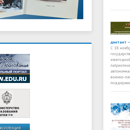
диктант –
С 18 нояб
государств
ежегодной
патриотиче
автономна
военно-па
поддержке