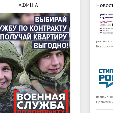
АФИША
Новос
российско
Всероссий
назначени
Правитель