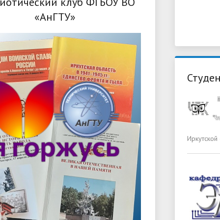
иотический клуб ФГБОУ ВО
«АнГТУ»
Студен
Иркутской 