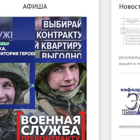
АФИША
Новос
результаты
вышел в п
жизненную