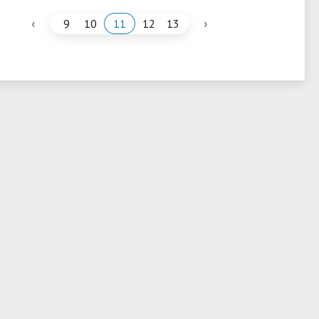
‹
›
9
10
11
12
13