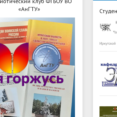
иотический клуб ФГБОУ ВО
«АнГТУ»
Студен
Иркутской 