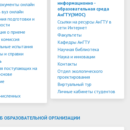
слуги
Педагогический состав
Скидки для поступающих на
информационно -
окументы онлайн
образовательная среда
Информация Министерства науки и
платной основе
 вуз онлайн
слуги
Финансово-хозяйственная
АнГТУ(ЭИОС)
высшего образования РФ
ния подготовки и
деятельность
Для поступающих из ДНР, ЛНР,
Ссылки на ресурсы АнГТУ в
ности
сети Интернет
янской
Международное сотрудничество
Запорожской области и
ия о приеме
ество
Организация питания в
Факультеты
Херсонской области
 комиссия
образовательной организации
Информационная поддержка
Кафедры АнГТУ
льные испытания
Научная библиотека
ое
сотрудников и обучающихся по
Дополнительный прием
ы и справки
Наука и инновации
вопросам коронавирусной
ь
Контакты
инфекции и организации
ля поступающих на
Отдел экологического
основе
дистанционного обучения
проектирования
ие
Виртуальный тур
Личные кабинеты студентов
ачисленных
ОБ ОБРАЗОВАТЕЛЬНОЙ ОРГАНИЗАЦИИ