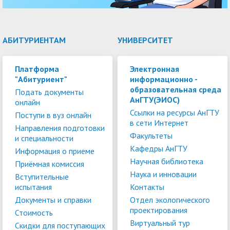
АБИТУРИЕНТАМ
УНИВЕРСИТЕТ
Платформа
Электронная
"Абитуриент"
информационно -
образовательная среда
Подать документы
АнГТУ(ЭИОС)
онлайн
Ссылки на ресурсы АнГТУ
Поступи в вуз онлайн
в сети Интернет
Направления подготовки
Факультеты
и специальности
Кафедры АнГТУ
Информация о приеме
Научная библиотека
Приёмная комиссия
Наука и инновации
Вступительные
испытания
Контакты
Документы и справки
Отдел экологического
проектирования
Стоимость
Виртуальный тур
Скидки для поступающих