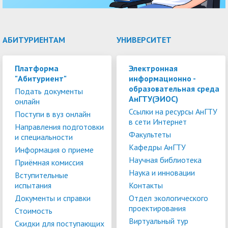
АБИТУРИЕНТАМ
УНИВЕРСИТЕТ
Платформа
Электронная
"Абитуриент"
информационно -
образовательная среда
Подать документы
АнГТУ(ЭИОС)
онлайн
Ссылки на ресурсы АнГТУ
Поступи в вуз онлайн
в сети Интернет
Направления подготовки
Факультеты
и специальности
Кафедры АнГТУ
Информация о приеме
Научная библиотека
Приёмная комиссия
Наука и инновации
Вступительные
испытания
Контакты
Документы и справки
Отдел экологического
проектирования
Стоимость
Виртуальный тур
Скидки для поступающих