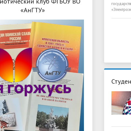
иотический клуб ФГБОУ ВО
государст
«АнГТУ»
«Электроэ
Студен