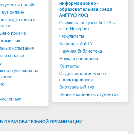
слуги
Педагогический состав
Скидки для поступающих на
информационно -
окументы онлайн
образовательная среда
Информация Министерства науки и
платной основе
 вуз онлайн
слуги
Финансово-хозяйственная
АнГТУ(ЭИОС)
высшего образования РФ
ния подготовки и
деятельность
Для поступающих из ДНР, ЛНР,
Ссылки на ресурсы АнГТУ в
ности
сети Интернет
янской
Международное сотрудничество
Запорожской области и
ия о приеме
ество
Организация питания в
Факультеты
Херсонской области
 комиссия
образовательной организации
Информационная поддержка
Кафедры АнГТУ
льные испытания
Научная библиотека
ое
сотрудников и обучающихся по
Дополнительный прием
ы и справки
Наука и инновации
вопросам коронавирусной
ь
Контакты
инфекции и организации
ля поступающих на
Отдел экологического
основе
дистанционного обучения
проектирования
ие
Виртуальный тур
Личные кабинеты студентов
ачисленных
ОБ ОБРАЗОВАТЕЛЬНОЙ ОРГАНИЗАЦИИ