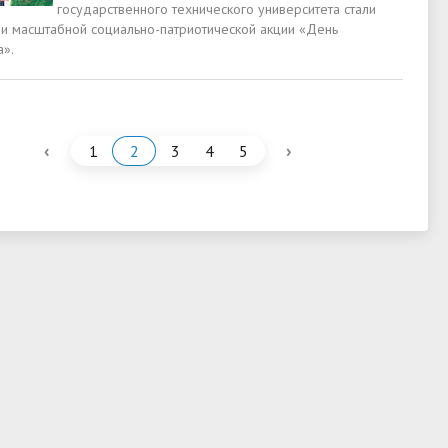
государственного технического университета стали
ми масштабной социально-патриотической акции «День
а».
‹
›
1
2
3
4
5