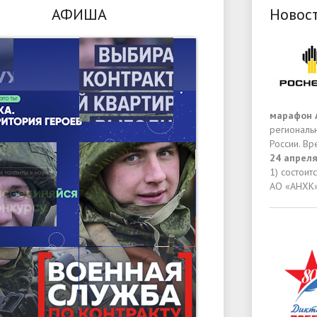
АФИША
Новос
марафон 
региональ
России. В
24 апреля
1) состоит
АО «АНХК»