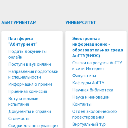
АБИТУРИЕНТАМ
УНИВЕРСИТЕТ
Платформа
Электронная
"Абитуриент"
информационно -
образовательная среда
Подать документы
АнГТУ(ЭИОС)
онлайн
Ссылки на ресурсы АнГТУ
Поступи в вуз онлайн
в сети Интернет
Направления подготовки
Факультеты
и специальности
Кафедры АнГТУ
Информация о приеме
Научная библиотека
Приёмная комиссия
Наука и инновации
Вступительные
испытания
Контакты
Документы и справки
Отдел экологического
проектирования
Стоимость
Виртуальный тур
Скидки для поступающих