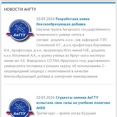
НОВОСТИ АНГТУ
20.03.2026
Разработана новая
блескообразующая добавка
Научная группа Ангарского государственного
технического универ-ситета в
составе доцента, к.х.н., зав. кафедрой ТЭП
Сосновской Н.Г., д.х.н, профессора Корчевина
Н.А., профессора, д.х.н., проректора Исто-миной Н.В., доцента,
к.х.н. Истоминой А.А., и группа учёных из Иркут-ского института
химии им. А.Е. Фаворского СО РАН, Иркутского госу-дарственного
университета поставила и решила задачу об использовании 2-
хлорпиридиний хлорида с тиомочевиной в качестве
блескообразующей добавки в электролит никелирования.
20.03.2026
Студенты-химики АнГТУ
испытали свои силы на учебном полигоне
АНХК
Третий курс – время, когда будущие