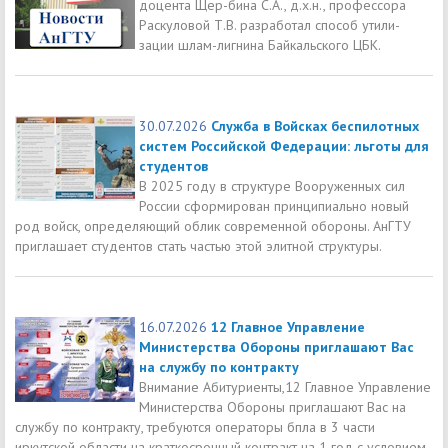
доцента Щер-бина С.А., д.х.н., профессора
Раскуловой Т.В. разработал способ утили-
зации шлам-лигнина Байкальского ЦБК.
30.07.2026
Служба в Войсках беспилотных
систем Российской Федерации: льготы для
студентов
В 2025 году в структуре Вооруженных сил
России сформирован принципиально новый
род войск, определяющий облик современной обороны. АнГТУ
приглашает студентов стать частью этой элитной структуры.
16.07.2026
12 Главное Управление
Министерства Обороны приглашают Вас
на службу по контракту
Внимание Абитуриенты,12 Главное Управление
Министерства Обороны приглашают Вас на
службу по контракту, требуются операторы бпла в 3 части
иркутской области на краткосрочный контракт на 1 год с условием