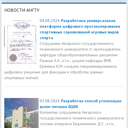
НОВОСТИ АНГТУ
04.08.2026
Разработана универсальная
платформа цифрового протоколирования
спортивных соревнований игровых видов
спорта
Сотрудники Ангарского государственного
технического университета ст. преподаватель
кафедры общеобразовательных дисциплин
Ржанов А.А., к.т.н., доцент кафедры ВМК
Ерёмина И.М. создали специализированное
цифровое решение для фиксации и обработки данных
спортивных матчей.
03.08.2026
Разработан способ утилизации
шлам-лигнина БЦБК
Коллектив сотрудников Ангарского
государственного технического университета в
составе аспиранта Евдокименко Д.С., к.т.н.,