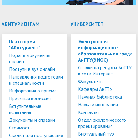
АБИТУРИЕНТАМ
УНИВЕРСИТЕТ
Платформа
Электронная
"Абитуриент"
информационно -
образовательная среда
Подать документы
АнГТУ(ЭИОС)
онлайн
Ссылки на ресурсы АнГТУ
Поступи в вуз онлайн
в сети Интернет
Направления подготовки
Факультеты
и специальности
Кафедры АнГТУ
Информация о приеме
Научная библиотека
Приёмная комиссия
Наука и инновации
Вступительные
испытания
Контакты
Документы и справки
Отдел экологического
проектирования
Стоимость
Виртуальный тур
Скидки для поступающих