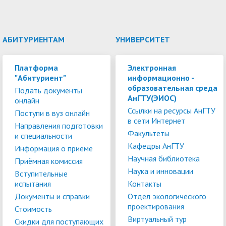
АБИТУРИЕНТАМ
УНИВЕРСИТЕТ
Платформа
Электронная
"Абитуриент"
информационно -
образовательная среда
Подать документы
АнГТУ(ЭИОС)
онлайн
Ссылки на ресурсы АнГТУ
Поступи в вуз онлайн
в сети Интернет
Направления подготовки
Факультеты
и специальности
Кафедры АнГТУ
Информация о приеме
Научная библиотека
Приёмная комиссия
Наука и инновации
Вступительные
испытания
Контакты
Документы и справки
Отдел экологического
проектирования
Стоимость
Виртуальный тур
Скидки для поступающих