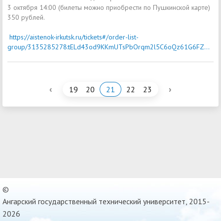
3 октября 14:00 (билеты можно приобрести по Пушкинской карте)
350 рублей.
https://aistenok-irkutsk.ru/tickets#/order-list-
group/3135285278:tELd43od9KKmUTsPbOrqm2l5C6oQz61G6FZ...
‹
›
19
20
21
22
23
©
Ангарский государственный технический университет, 2015-
2026