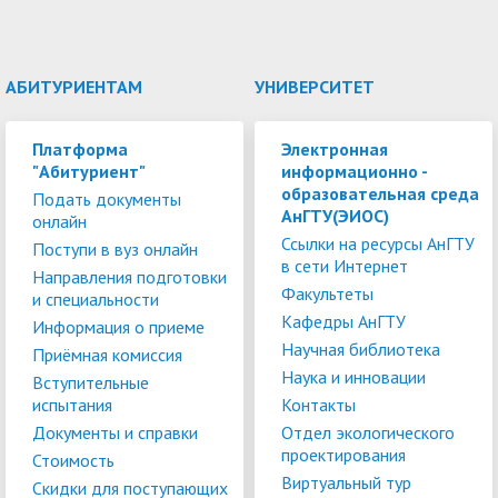
АБИТУРИЕНТАМ
УНИВЕРСИТЕТ
Платформа
Электронная
"Абитуриент"
информационно -
образовательная среда
Подать документы
АнГТУ(ЭИОС)
онлайн
Ссылки на ресурсы АнГТУ
Поступи в вуз онлайн
в сети Интернет
Направления подготовки
Факультеты
и специальности
Кафедры АнГТУ
Информация о приеме
Научная библиотека
Приёмная комиссия
Наука и инновации
Вступительные
испытания
Контакты
Документы и справки
Отдел экологического
проектирования
Стоимость
Виртуальный тур
Скидки для поступающих