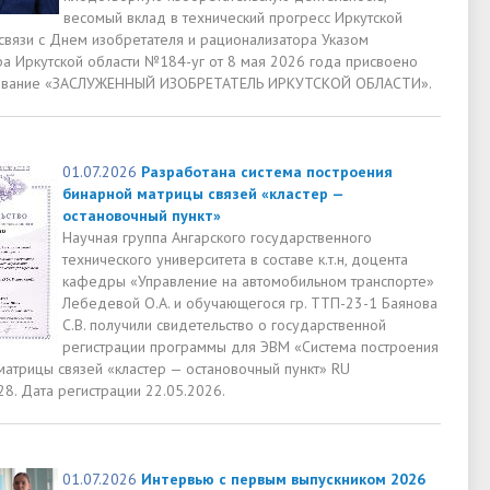
весомый вклад в технический прогресс Иркутской
 связи с Днем изобретателя и рационализатора Указом
ра Иркутской области №184-уг от 8 мая 2026 года присвоено
 звание «ЗАСЛУЖЕННЫЙ ИЗОБРЕТАТЕЛЬ ИРКУТСКОЙ ОБЛАСТИ».
01.07.2026
Разработана система построения
бинарной матрицы связей «кластер —
остановочный пункт»
Научная группа Ангарского государственного
технического университета в составе к.т.н, доцента
кафедры «Управление на автомобильном транспорте»
Лебедевой О.А. и обучающегося гр. ТТП-23-1 Баянова
С.В. получили свидетельство о государственной
регистрации программы для ЭВМ «Система построения
матрицы связей «кластер — остановочный пункт» RU
8. Дата регистрации 22.05.2026.
01.07.2026
Интервью с первым выпускником 2026