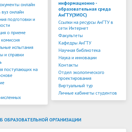
слуги
Педагогический состав
Скидки для поступающих на
информационно -
окументы онлайн
образовательная среда
Информация Министерства науки и
платной основе
 вуз онлайн
слуги
Финансово-хозяйственная
АнГТУ(ЭИОС)
высшего образования РФ
ния подготовки и
деятельность
Для поступающих из ДНР, ЛНР,
Ссылки на ресурсы АнГТУ в
ности
сети Интернет
янской
Международное сотрудничество
Запорожской области и
ия о приеме
ество
Организация питания в
Факультеты
Херсонской области
 комиссия
образовательной организации
Информационная поддержка
Кафедры АнГТУ
льные испытания
Научная библиотека
ое
сотрудников и обучающихся по
Дополнительный прием
ы и справки
Наука и инновации
вопросам коронавирусной
ь
Контакты
инфекции и организации
ля поступающих на
Отдел экологического
основе
дистанционного обучения
проектирования
ие
Виртуальный тур
Личные кабинеты студентов
ачисленных
ОБ ОБРАЗОВАТЕЛЬНОЙ ОРГАНИЗАЦИИ