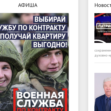
АФИША
Новос
сохранени
духовно-н