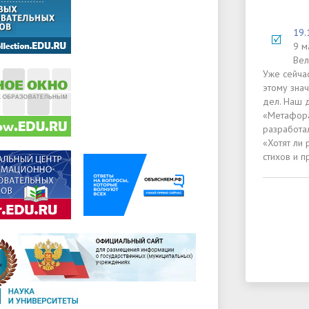
19.
9 м
Вел
Уже сейчас
этому знач
дел. Наш 
«Метафора
разработа
«Хотят ли 
стихов и 