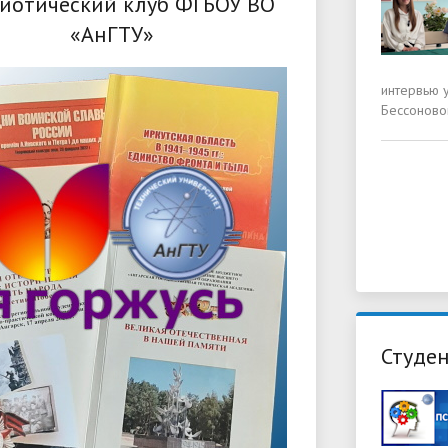
иотический клуб ФГБОУ ВО
«АнГТУ»
интервью 
Бессоново
Студен