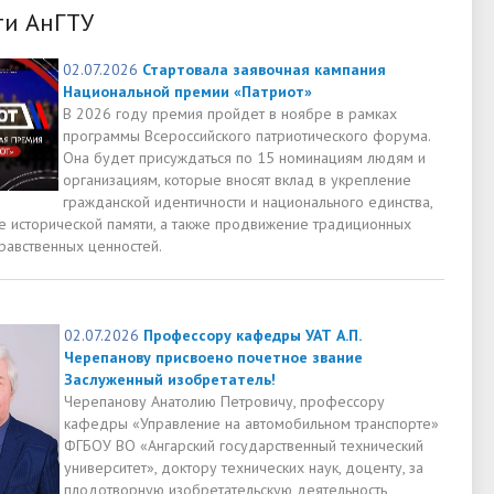
ти АнГТУ
02.07.2026
Стартовала заявочная кампания
Национальной премии «Патриот»
В 2026 году премия пройдет в ноябре в рамках
программы Всероссийского патриотического форума.
Она будет присуждаться по 15 номинациям людям и
организациям, которые вносят вклад в укрепление
гражданской идентичности и национального единства,
е исторической памяти, а также продвижение традиционных
равственных ценностей.
02.07.2026
Профессору кафедры УАТ А.П.
Черепанову присвоено почетное звание
Заслуженный изобретатель!
Черепанову Анатолию Петровичу, профессору
кафедры «Управление на автомобильном транспорте»
ФГБОУ ВО «Ангарский государственный технический
университет», доктору технических наук, доценту, за
плодотворную изобретательскую деятельность,