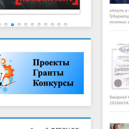
области, в
Губернато
почетное
бинарной 
202666542