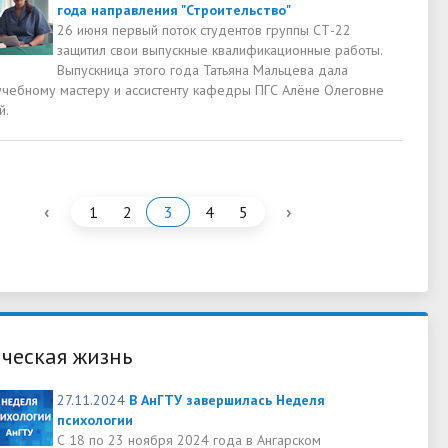
года направления "Строительство"
26 июня первый поток студентов группы СТ-22
защитил свои выпускные квалификационные работы.
Выпускница этого года Татьяна Мальцева дала
учебному мастеру и ассистенту кафедры ПГС Алёне Олеговне
й.
‹
›
1
2
3
4
5
ческая жизнь
27.11.2024
В АнГТУ завершилась Неделя
психологии
С 18 по 23 ноября 2024 года в Ангарском