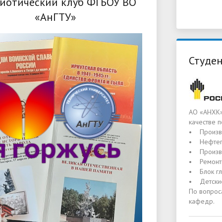
иотический клуб ФГБОУ ВО
«АнГТУ»
Студен
АО «АНХК»
качестве 
• Произв
• Нефтеп
• Произв
• Ремонт
• Блок гл
• Детские
По вопрос
кафедр.