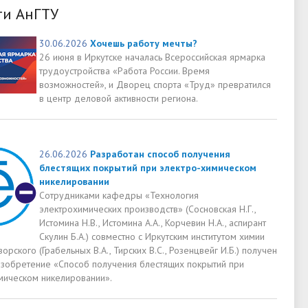
ти АнГТУ
30.06.2026
Хочешь работу мечты?
26 июня в Иркутске началась Всероссийская ярмарка
трудоустройства «Работа России. Время
возможностей», и Дворец спорта «Труд» превратился
в центр деловой активности региона.
26.06.2026
Разработан способ получения
блестящих покрытий при электро-химическом
никелировании
Сотрудниками кафедры «Технология
электрохимических производств» (Сосновская Н.Г.,
Истомина Н.В., Истомина А.А., Корчевин Н.А., аспирант
Скулин Б.А.) совместно с Иркутским институтом химии
аворского (Грабельных В.А., Тирских В.С., Розенцвейг И.Б.) получен
 изобретение «Способ получения блестящих покрытий при
мическом никелировании».