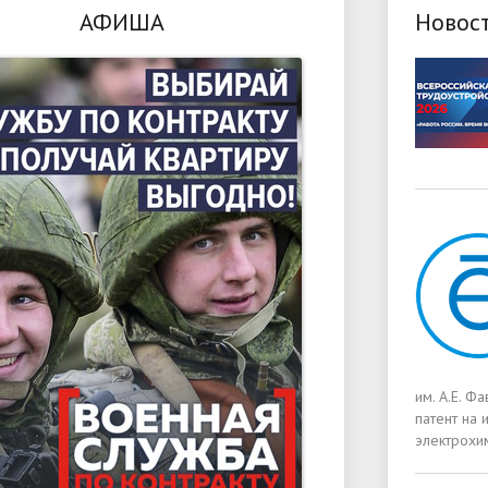
АФИША
Новос
им. А.Е. Ф
патент на
электрохи