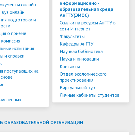
слуги
Педагогический состав
Скидки для поступающих на
информационно -
окументы онлайн
образовательная среда
Информация Министерства науки и
платной основе
 вуз онлайн
слуги
Финансово-хозяйственная
АнГТУ(ЭИОС)
высшего образования РФ
ния подготовки и
деятельность
Для поступающих из ДНР, ЛНР,
Ссылки на ресурсы АнГТУ в
ности
сети Интернет
янской
Международное сотрудничество
Запорожской области и
ия о приеме
ество
Организация питания в
Факультеты
Херсонской области
 комиссия
образовательной организации
Информационная поддержка
Кафедры АнГТУ
льные испытания
Научная библиотека
ое
сотрудников и обучающихся по
Дополнительный прием
ы и справки
Наука и инновации
вопросам коронавирусной
ь
Контакты
инфекции и организации
ля поступающих на
Отдел экологического
основе
дистанционного обучения
проектирования
ие
Виртуальный тур
Личные кабинеты студентов
ачисленных
ОБ ОБРАЗОВАТЕЛЬНОЙ ОРГАНИЗАЦИИ