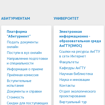
АБИТУРИЕНТАМ
УНИВЕРСИТЕТ
Платформа
Электронная
"Абитуриент"
информационно -
образовательная среда
Подать документы
АнГТУ(ЭИОС)
онлайн
Ссылки на ресурсы АнГТУ
Поступи в вуз онлайн
в сети Интернет
Направления подготовки
Факультеты
и специальности
Кафедры АнГТУ
Информация о приеме
Научная библиотека
Приёмная комиссия
Наука и инновации
Вступительные
испытания
Контакты
Документы и справки
Отдел экологического
проектирования
Стоимость
Виртуальный тур
Скидки для поступающих