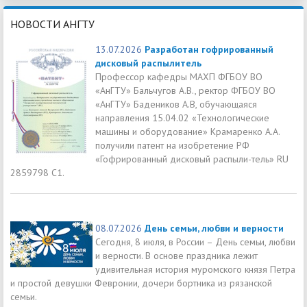
НОВОСТИ АНГТУ
13.07.2026
Разработан гофрированный
дисковый распылитель
Профессор кафедры МАХП ФГБОУ ВО
«АнГТУ» Бальчугов А.В., ректор ФГБОУ ВО
«АнГТУ» Бадеников А.В, обучающаяся
направления 15.04.02 «Технологические
машины и оборудование» Крамаренко А.А.
получили патент на изобретение РФ
«Гофрированный дисковый распыли-тель» RU
2859798 C1.
08.07.2026
День семьи, любви и верности
Сегодня, 8 июля, в России – День семьи, любви
и верности. В основе праздника лежит
удивительная история муромского князя Петра
и простой девушки Февронии, дочери бортника из рязанской
семьи.