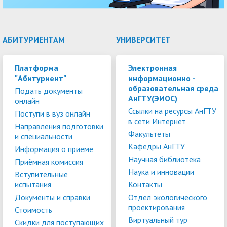
АБИТУРИЕНТАМ
УНИВЕРСИТЕТ
Платформа
Электронная
"Абитуриент"
информационно -
образовательная среда
Подать документы
АнГТУ(ЭИОС)
онлайн
Ссылки на ресурсы АнГТУ
Поступи в вуз онлайн
в сети Интернет
Направления подготовки
Факультеты
и специальности
Кафедры АнГТУ
Информация о приеме
Научная библиотека
Приёмная комиссия
Наука и инновации
Вступительные
испытания
Контакты
Документы и справки
Отдел экологического
проектирования
Стоимость
Виртуальный тур
Скидки для поступающих