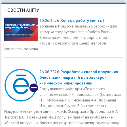
НОВОСТИ АНГТУ
30.06.2026
Хочешь работу мечты?
26 июня в Иркутске началась Всероссийская
ярмарка трудоустройства «Работа России.
Время возможностей», и Дворец спорта
«Труд» превратился в центр деловой
активности региона.
26.06.2026
Разработан способ получения
блестящих покрытий при электро-
химическом никелировании
Сотрудниками кафедры «Технология
электрохимических производств» (Сосновская
Н.Г., Истомина Н.В., Истомина А.А., Корчевин
Н.А., аспирант Скулин Б.А.) совместно с
Иркутским институтом химии им. А.Е. Фаворского (Грабельных В.А.,
Тирских В.С., Розенцвейг И.Б.) получен патент на изобретение
«Способ получения блестящих покрытий при электрохимическом