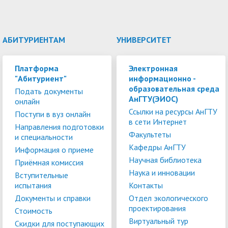
АБИТУРИЕНТАМ
УНИВЕРСИТЕТ
Платформа
Электронная
"Абитуриент"
информационно -
образовательная среда
Подать документы
АнГТУ(ЭИОС)
онлайн
Ссылки на ресурсы АнГТУ
Поступи в вуз онлайн
в сети Интернет
Направления подготовки
Факультеты
и специальности
Кафедры АнГТУ
Информация о приеме
Научная библиотека
Приёмная комиссия
Наука и инновации
Вступительные
испытания
Контакты
Документы и справки
Отдел экологического
проектирования
Стоимость
Виртуальный тур
Скидки для поступающих