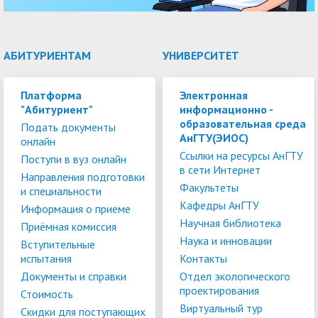
АБИТУРИЕНТАМ
УНИВЕРСИТЕТ
Платформа
Электронная
"Абитуриент"
информационно -
образовательная среда
Подать документы
АнГТУ(ЭИОС)
онлайн
Ссылки на ресурсы АнГТУ
Поступи в вуз онлайн
в сети Интернет
Направления подготовки
Факультеты
и специальности
Кафедры АнГТУ
Информация о приеме
Научная библиотека
Приёмная комиссия
Наука и инновации
Вступительные
испытания
Контакты
Документы и справки
Отдел экологического
проектирования
Стоимость
Виртуальный тур
Скидки для поступающих