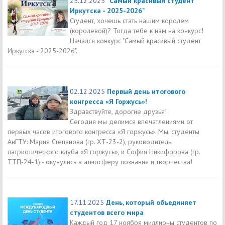
25.12.2025
"Самый красивый студент
Иркутска - 2025-2026"
Студент, хочешь стать нашим королем
(королевой)? Тогда тебе к нам на конкурс!
Начался конкурс "Самый красивый студент
Иркутска - 2025-2026".
02.12.2025
Первый день итогового
конгресса «Я Горжусь»!
Здравствуйте, дорогие друзья!
Сегодня мы делимся впечатлениями от
первых часов итогового конгресса «Я горжусь». Мы, студенты
АнГТУ: Мария Степанова (гр. ХТ-23-2), руководитель
патриотического клуба «Я горжусь», и София Никифорова (гр.
ТТП-24-1) - окунулись в атмосферу познания и творчества!
17.11.2025
День, который объединяет
студентов всего мира
Каждый год 17 ноября миллионы студентов по