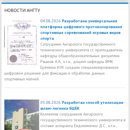
НОВОСТИ АНГТУ
04.08.2026
Разработана универсальная
платформа цифрового протоколирования
спортивных соревнований игровых видов
спорта
Сотрудники Ангарского государственного
технического университета ст. преподаватель
кафедры общеобразовательных дисциплин
Ржанов А.А., к.т.н., доцент кафедры ВМК
Ерёмина И.М. создали специализированное
цифровое решение для фиксации и обработки данных
спортивных матчей.
03.08.2026
Разработан способ утилизации
шлам-лигнина БЦБК
Коллектив сотрудников Ангарского
государственного технического университета в
составе аспиранта Евдокименко Д.С., к.т.н.,