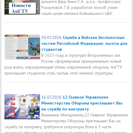
доцента Щер-бина С.А., д.х.н., профессора
Раскуловой Т.В. разработал способ утили-
зации шлам-лигнина Байкальского ЦБК.
30.07.2026
Служба в Войсках беспилотных
систем Российской Федерации: льготы для
студентов
В 2025 году в структуре Вооруженных сил
России сформирован принципиально новый
род войск, определяющий облик современной обороны. АнГТУ
приглашает студентов стать частью этой элитной структуры.
16.07.2026
12 Главное Управление
Министерства Обороны приглашают Вас
на службу по контракту
Внимание Абитуриенты,12 Главное Управление
Министерства Обороны приглашают Вас на
службу по контракту, требуются операторы бпла в 3 части
иркутской области на краткосрочный контракт на 1 год с условием