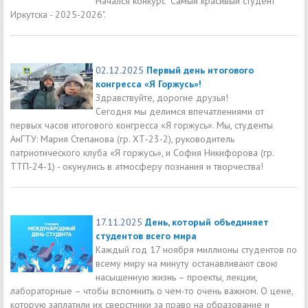
Начался конкурс "Самый красивый студент
Иркутска - 2025-2026".
02.12.2025
Первый день итогового
конгресса «Я Горжусь»!
Здравствуйте, дорогие друзья!
Сегодня мы делимся впечатлениями от
первых часов итогового конгресса «Я горжусь». Мы, студенты
АнГТУ: Мария Степанова (гр. ХТ-23-2), руководитель
патриотического клуба «Я горжусь», и София Никифорова (гр.
ТТП-24-1) - окунулись в атмосферу познания и творчества!
17.11.2025
День, который объединяет
студентов всего мира
Каждый год 17 ноября миллионы студентов по
всему миру на минуту останавливают свою
насыщенную жизнь – проекты, лекции,
лабораторные – чтобы вспомнить о чем-то очень важном. О цене,
которую заплатили их сверстники за право на образование и