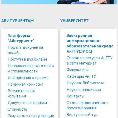
АБИТУРИЕНТАМ
УНИВЕРСИТЕТ
Платформа
Электронная
"Абитуриент"
информационно -
образовательная среда
Подать документы
АнГТУ(ЭИОС)
онлайн
Ссылки на ресурсы АнГТУ
Поступи в вуз онлайн
в сети Интернет
Направления подготовки
Факультеты
и специальности
Кафедры АнГТУ
Информация о приеме
Научная библиотека
Приёмная комиссия
Наука и инновации
Вступительные
испытания
Контакты
Документы и справки
Отдел экологического
проектирования
Стоимость
Виртуальный тур
Скидки для поступающих