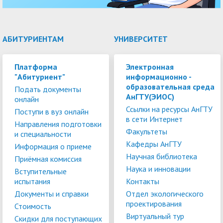
АБИТУРИЕНТАМ
УНИВЕРСИТЕТ
Платформа
Электронная
"Абитуриент"
информационно -
образовательная среда
Подать документы
АнГТУ(ЭИОС)
онлайн
Ссылки на ресурсы АнГТУ
Поступи в вуз онлайн
в сети Интернет
Направления подготовки
Факультеты
и специальности
Кафедры АнГТУ
Информация о приеме
Научная библиотека
Приёмная комиссия
Наука и инновации
Вступительные
испытания
Контакты
Документы и справки
Отдел экологического
проектирования
Стоимость
Виртуальный тур
Скидки для поступающих