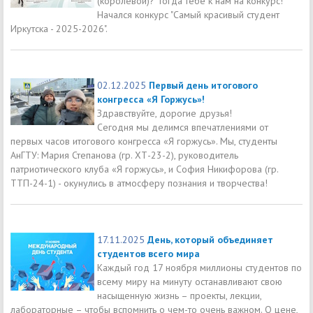
(королевой)? Тогда тебе к нам на конкурс!
Начался конкурс "Самый красивый студент
Иркутска - 2025-2026".
02.12.2025
Первый день итогового
конгресса «Я Горжусь»!
Здравствуйте, дорогие друзья!
Сегодня мы делимся впечатлениями от
первых часов итогового конгресса «Я горжусь». Мы, студенты
АнГТУ: Мария Степанова (гр. ХТ-23-2), руководитель
патриотического клуба «Я горжусь», и София Никифорова (гр.
ТТП-24-1) - окунулись в атмосферу познания и творчества!
17.11.2025
День, который объединяет
студентов всего мира
Каждый год 17 ноября миллионы студентов по
всему миру на минуту останавливают свою
насыщенную жизнь – проекты, лекции,
лабораторные – чтобы вспомнить о чем-то очень важном. О цене,