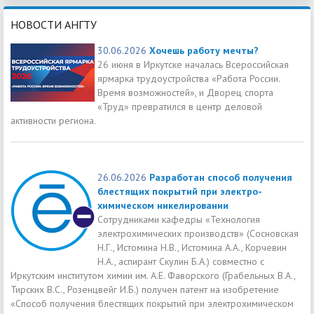
НОВОСТИ АНГТУ
30.06.2026
Хочешь работу мечты?
26 июня в Иркутске началась Всероссийская
ярмарка трудоустройства «Работа России.
Время возможностей», и Дворец спорта
«Труд» превратился в центр деловой
активности региона.
26.06.2026
Разработан способ получения
блестящих покрытий при электро-
химическом никелировании
Сотрудниками кафедры «Технология
электрохимических производств» (Сосновская
Н.Г., Истомина Н.В., Истомина А.А., Корчевин
Н.А., аспирант Скулин Б.А.) совместно с
Иркутским институтом химии им. А.Е. Фаворского (Грабельных В.А.,
Тирских В.С., Розенцвейг И.Б.) получен патент на изобретение
«Способ получения блестящих покрытий при электрохимическом