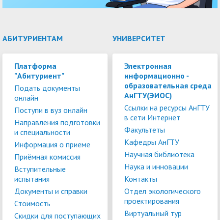
АБИТУРИЕНТАМ
УНИВЕРСИТЕТ
Платформа
Электронная
"Абитуриент"
информационно -
образовательная среда
Подать документы
АнГТУ(ЭИОС)
онлайн
Ссылки на ресурсы АнГТУ
Поступи в вуз онлайн
в сети Интернет
Направления подготовки
Факультеты
и специальности
Кафедры АнГТУ
Информация о приеме
Научная библиотека
Приёмная комиссия
Наука и инновации
Вступительные
испытания
Контакты
Документы и справки
Отдел экологического
проектирования
Стоимость
Виртуальный тур
Скидки для поступающих