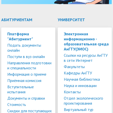
АБИТУРИЕНТАМ
УНИВЕРСИТЕТ
Платформа
Электронная
"Абитуриент"
информационно -
образовательная среда
Подать документы
АнГТУ(ЭИОС)
онлайн
Ссылки на ресурсы АнГТУ
Поступи в вуз онлайн
в сети Интернет
Направления подготовки
Факультеты
и специальности
Кафедры АнГТУ
Информация о приеме
Научная библиотека
Приёмная комиссия
Наука и инновации
Вступительные
испытания
Контакты
Документы и справки
Отдел экологического
проектирования
Стоимость
Виртуальный тур
Скидки для поступающих