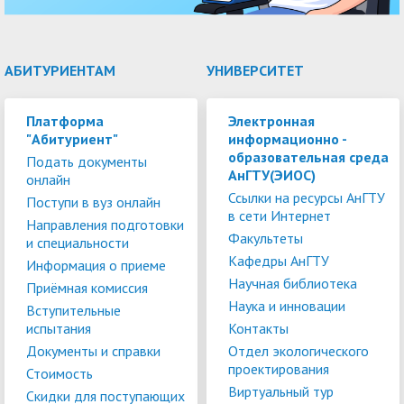
АБИТУРИЕНТАМ
УНИВЕРСИТЕТ
Платформа
Электронная
"Абитуриент"
информационно -
образовательная среда
Подать документы
АнГТУ(ЭИОС)
онлайн
Ссылки на ресурсы АнГТУ
Поступи в вуз онлайн
в сети Интернет
Направления подготовки
Факультеты
и специальности
Кафедры АнГТУ
Информация о приеме
Научная библиотека
Приёмная комиссия
Наука и инновации
Вступительные
испытания
Контакты
Документы и справки
Отдел экологического
проектирования
Стоимость
Виртуальный тур
Скидки для поступающих