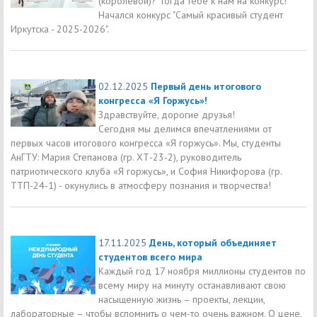
(королевой)? Тогда тебе к нам на конкурс!
Начался конкурс "Самый красивый студент
Иркутска - 2025-2026".
02.12.2025
Первый день итогового
конгресса «Я Горжусь»!
Здравствуйте, дорогие друзья!
Сегодня мы делимся впечатлениями от
первых часов итогового конгресса «Я горжусь». Мы, студенты
АнГТУ: Мария Степанова (гр. ХТ-23-2), руководитель
патриотического клуба «Я горжусь», и София Никифорова (гр.
ТТП-24-1) - окунулись в атмосферу познания и творчества!
17.11.2025
День, который объединяет
студентов всего мира
Каждый год 17 ноября миллионы студентов по
всему миру на минуту останавливают свою
насыщенную жизнь – проекты, лекции,
лабораторные – чтобы вспомнить о чем-то очень важном. О цене,