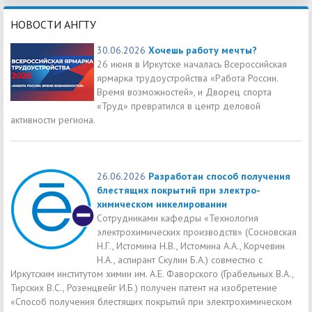
НОВОСТИ АНГТУ
30.06.2026
Хочешь работу мечты?
26 июня в Иркутске началась Всероссийская
ярмарка трудоустройства «Работа России.
Время возможностей», и Дворец спорта
«Труд» превратился в центр деловой
активности региона.
26.06.2026
Разработан способ получения
блестящих покрытий при электро-
химическом никелировании
Сотрудниками кафедры «Технология
электрохимических производств» (Сосновская
Н.Г., Истомина Н.В., Истомина А.А., Корчевин
Н.А., аспирант Скулин Б.А.) совместно с
Иркутским институтом химии им. А.Е. Фаворского (Грабельных В.А.,
Тирских В.С., Розенцвейг И.Б.) получен патент на изобретение
«Способ получения блестящих покрытий при электрохимическом