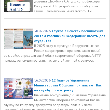
доцента Щер-бина С.А., д.х.н., профессора
Раскуловой Т.В. разработал способ утили-
зации шлам-лигнина Байкальского ЦБК.
30.07.2026
Служба в Войсках беспилотных
систем Российской Федерации: льготы для
студентов
В 2025 году в структуре Вооруженных сил
России сформирован принципиально новый
род войск, определяющий облик современной обороны. АнГТУ
приглашает студентов стать частью этой элитной структуры.
16.07.2026
12 Главное Управление
Министерства Обороны приглашают Вас
на службу по контракту
Внимание Абитуриенты,12 Главное Управление
Министерства Обороны приглашают Вас на
службу по контракту, требуются операторы бпла в 3 части
иркутской области на краткосрочный контракт на 1 год с условием