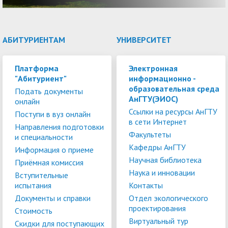
АБИТУРИЕНТАМ
УНИВЕРСИТЕТ
Платформа
Электронная
"Абитуриент"
информационно -
образовательная среда
Подать документы
АнГТУ(ЭИОС)
онлайн
Ссылки на ресурсы АнГТУ
Поступи в вуз онлайн
в сети Интернет
Направления подготовки
Факультеты
и специальности
Кафедры АнГТУ
Информация о приеме
Научная библиотека
Приёмная комиссия
Наука и инновации
Вступительные
испытания
Контакты
Документы и справки
Отдел экологического
проектирования
Стоимость
Виртуальный тур
Скидки для поступающих