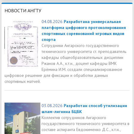
НОВОСТИ АНГТУ
04.08.2026
Разработана универсальная
платформа цифрового протоколирования
спортивных соревнований игровых видов
спорта
Сотрудники Ангарского государственного
технического университета ст. преподаватель
кафедры общеобразовательных дисциплин
Ржанов А.А., к.т.н., доцент кафедры ВМК
Ерёмина И.М. создали специализированное
цифровое решение для фиксации и обработки данных
спортивных матчей.
03.08.2026
Разработан способ утилизации
шлам-лигнина БЦБК
Коллектив сотрудников Ангарского
государственного технического университета в
составе аспиранта Евдокименко Д.С., к.т.н.,