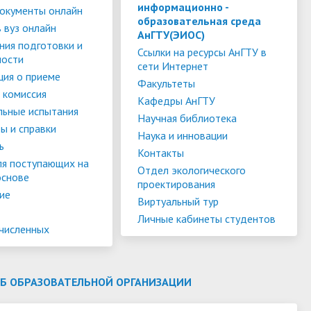
слуги
Педагогический состав
Скидки для поступающих на
информационно -
окументы онлайн
образовательная среда
Информация Министерства науки и
платной основе
 вуз онлайн
слуги
Финансово-хозяйственная
АнГТУ(ЭИОС)
высшего образования РФ
ния подготовки и
деятельность
Для поступающих из ДНР, ЛНР,
Ссылки на ресурсы АнГТУ в
ности
сети Интернет
янской
Международное сотрудничество
Запорожской области и
ия о приеме
ество
Организация питания в
Факультеты
Херсонской области
 комиссия
образовательной организации
Информационная поддержка
Кафедры АнГТУ
льные испытания
Научная библиотека
ое
сотрудников и обучающихся по
Дополнительный прием
ы и справки
Наука и инновации
вопросам коронавирусной
ь
Контакты
инфекции и организации
ля поступающих на
Отдел экологического
основе
дистанционного обучения
проектирования
ие
Виртуальный тур
Личные кабинеты студентов
ачисленных
ОБ ОБРАЗОВАТЕЛЬНОЙ ОРГАНИЗАЦИИ