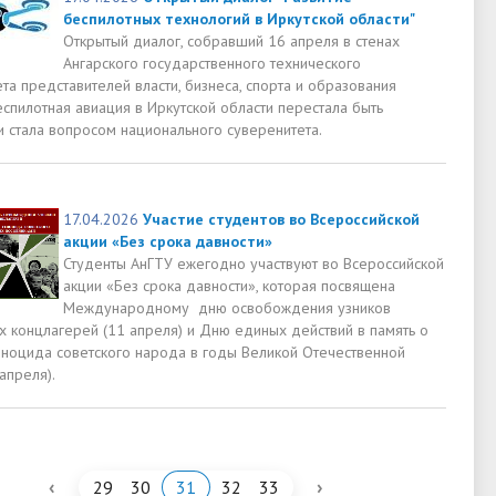
беспилотных технологий в Иркутской области"
Открытый диалог, собравший 16 апреля в стенах
Ангарского государственного технического
та представителей власти, бизнеса, спорта и образования
еспилотная авиация в Иркутской области перестала быть
и стала вопросом национального суверенитета.
17.04.2026
Участие студентов во Всероссийской
акции «Без срока давности»
Студенты АнГТУ ежегодно участвуют во Всероссийской
акции «Без срока давности», которая посвящена
Международному дню освобождения узников
х концлагерей (11 апреля) и Дню единых действий в память о
еноцида советского народа в годы Великой Отечественной
апреля).
‹
›
29
30
31
32
33