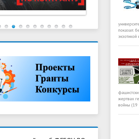
университе
показал: б
экзотикой 
фашистски
жертвах г
войны (19 