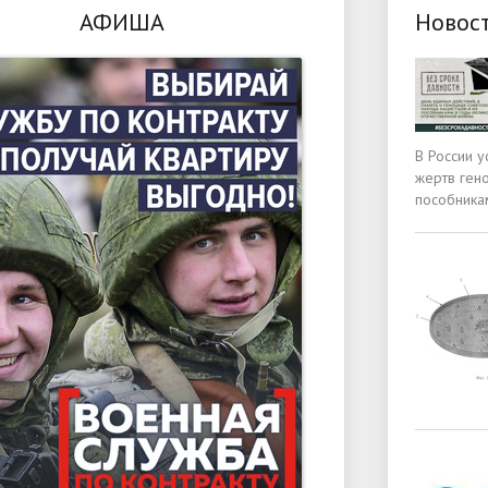
АФИША
Новос
В России у
жертв ген
пособника