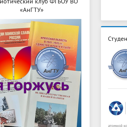
иотический клуб ФГБОУ ВО
«АнГТУ»
Студен
атомной к