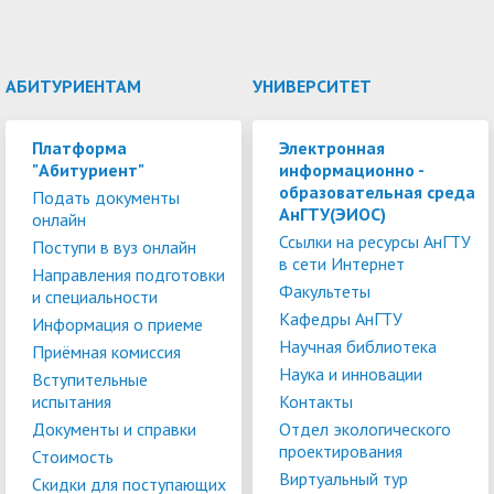
АБИТУРИЕНТАМ
УНИВЕРСИТЕТ
Платформа
Электронная
"Абитуриент"
информационно -
образовательная среда
Подать документы
АнГТУ(ЭИОС)
онлайн
Ссылки на ресурсы АнГТУ
Поступи в вуз онлайн
в сети Интернет
Направления подготовки
Факультеты
и специальности
Кафедры АнГТУ
Информация о приеме
Научная библиотека
Приёмная комиссия
Наука и инновации
Вступительные
испытания
Контакты
Документы и справки
Отдел экологического
проектирования
Стоимость
Виртуальный тур
Скидки для поступающих