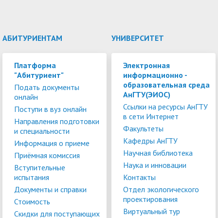
АБИТУРИЕНТАМ
УНИВЕРСИТЕТ
Платформа
Электронная
"Абитуриент"
информационно -
образовательная среда
Подать документы
АнГТУ(ЭИОС)
онлайн
Ссылки на ресурсы АнГТУ
Поступи в вуз онлайн
в сети Интернет
Направления подготовки
Факультеты
и специальности
Кафедры АнГТУ
Информация о приеме
Научная библиотека
Приёмная комиссия
Наука и инновации
Вступительные
испытания
Контакты
Документы и справки
Отдел экологического
проектирования
Стоимость
Виртуальный тур
Скидки для поступающих