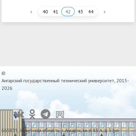
‹
›
40
41
42
43
44
©
Ангарский государственный технический университет, 2015-
2026
665835, Иркутская область, г. Ангарск, кв-л 85 А, д 5 (ул.