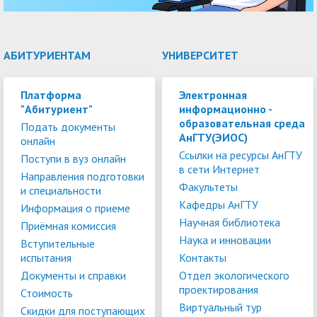
АБИТУРИЕНТАМ
УНИВЕРСИТЕТ
Платформа
Электронная
"Абитуриент"
информационно -
образовательная среда
Подать документы
АнГТУ(ЭИОС)
онлайн
Ссылки на ресурсы АнГТУ
Поступи в вуз онлайн
в сети Интернет
Направления подготовки
Факультеты
и специальности
Кафедры АнГТУ
Информация о приеме
Научная библиотека
Приёмная комиссия
Наука и инновации
Вступительные
испытания
Контакты
Документы и справки
Отдел экологического
проектирования
Стоимость
Виртуальный тур
Скидки для поступающих