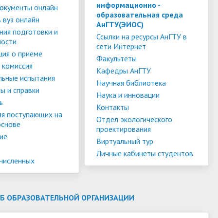
слуги
Педагогический состав
Скидки для поступающих на
информационно -
окументы онлайн
образовательная среда
Информация Министерства науки и
платной основе
 вуз онлайн
слуги
Финансово-хозяйственная
АнГТУ(ЭИОС)
высшего образования РФ
ния подготовки и
деятельность
Для поступающих из ДНР, ЛНР,
Ссылки на ресурсы АнГТУ в
ности
сети Интернет
янской
Международное сотрудничество
Запорожской области и
ия о приеме
ество
Организация питания в
Факультеты
Херсонской области
 комиссия
образовательной организации
Информационная поддержка
Кафедры АнГТУ
льные испытания
Научная библиотека
ое
сотрудников и обучающихся по
Дополнительный прием
ы и справки
Наука и инновации
вопросам коронавирусной
ь
Контакты
инфекции и организации
ля поступающих на
Отдел экологического
основе
дистанционного обучения
проектирования
ие
Виртуальный тур
Личные кабинеты студентов
ачисленных
ОБ ОБРАЗОВАТЕЛЬНОЙ ОРГАНИЗАЦИИ