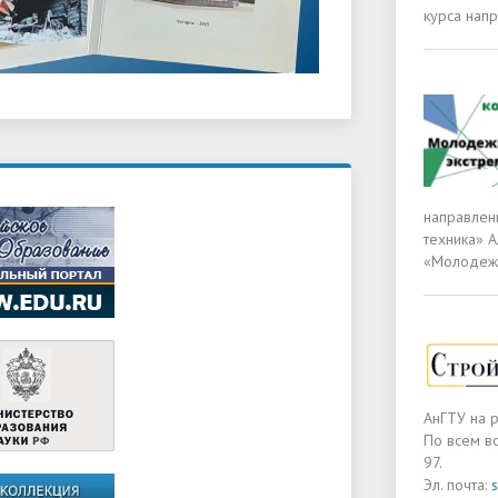
курса нап
направлен
техника» 
«Молодежь 
АнГТУ на 
По всем в
97.
Эл. почта: