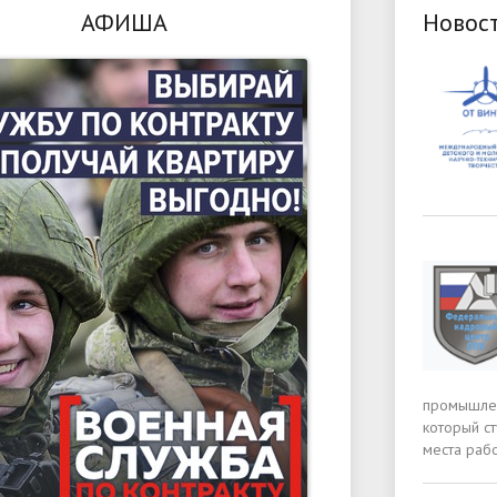
АФИША
Новос
промышлен
который с
места раб