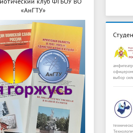
иотический клуб ФГБОУ ВО
«АнГТУ»
Студен
амфитеатре
офицером в
выбор силь
техническо
Технологи