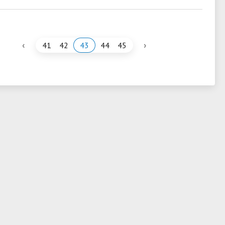
‹
›
41
42
43
44
45