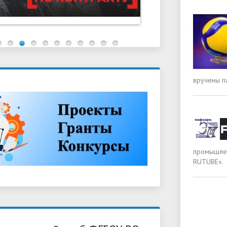
вручены п
промышлен
RUTUBE».