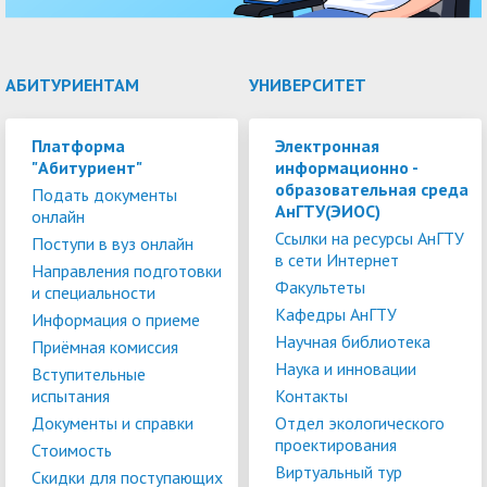
АБИТУРИЕНТАМ
УНИВЕРСИТЕТ
Платформа
Электронная
"Абитуриент"
информационно -
образовательная среда
Подать документы
АнГТУ(ЭИОС)
онлайн
Ссылки на ресурсы АнГТУ
Поступи в вуз онлайн
в сети Интернет
Направления подготовки
Факультеты
и специальности
Кафедры АнГТУ
Информация о приеме
Научная библиотека
Приёмная комиссия
Наука и инновации
Вступительные
испытания
Контакты
Документы и справки
Отдел экологического
проектирования
Стоимость
Виртуальный тур
Скидки для поступающих