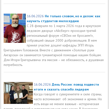
16.06.2026
Не только словом, но и делом: как
научить студентов милосердию
С 28 февраля по 1 марта 2026 года в иркутском
ледовом дворце «Айсберг» проходил третий
региональный форум «СВОих не бросаем!»,
собравший свыше 2000 добровольцев. В нем
принял участие доцент кафедры ЭПП Игорь
Григорьевич Голованов. Вместе с движением «Золотые руки
Ангарска» он занимается гуманитарной помощью нашим бойцам.
Для Игоря Григорьевича эта миссия – не обязанность, а душевная
потребность.
16.06.2026
День России: повод подвести
итоги и сказать спасибо лидерам
Когда говорят о суверенитете и силе страны,
часто вспоминают об экономике и армии. Но
есть вещи не менее важные - историческая
память поколений и интеллектуальная сила нации. В Ангарском